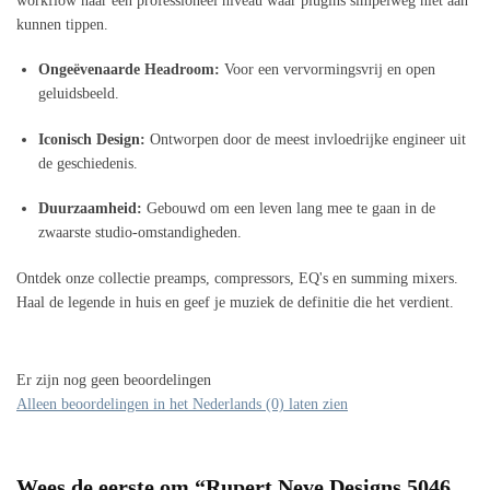
workflow naar een professioneel niveau waar plugins simpelweg niet aan
kunnen tippen.
Ongeëvenaarde Headroom:
Voor een vervormingsvrij en open
geluidsbeeld.
Iconisch Design:
Ontworpen door de meest invloedrijke engineer uit
de geschiedenis.
Duurzaamheid:
Gebouwd om een leven lang mee te gaan in de
zwaarste studio-omstandigheden.
Ontdek onze collectie preamps, compressors, EQ's en summing mixers.
Haal de legende in huis en geef je muziek de definitie die het verdient.
Er zijn nog geen beoordelingen
Alleen beoordelingen in het Nederlands (0) laten zien
Wees de eerste om “Rupert Neve Designs 5046