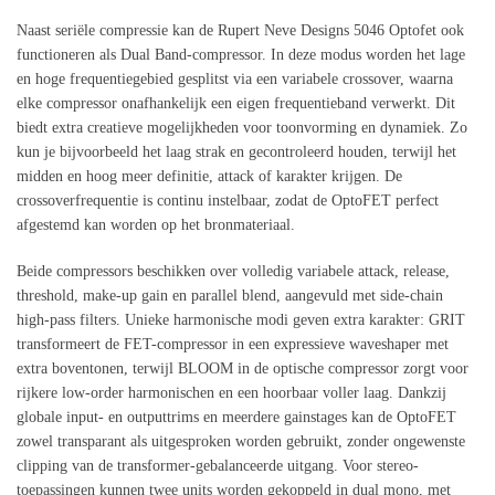
Naast seriële compressie kan de Rupert Neve Designs 5046 Optofet ook
functioneren als Dual Band-compressor. In deze modus worden het lage
en hoge frequentiegebied gesplitst via een variabele crossover, waarna
elke compressor onafhankelijk een eigen frequentieband verwerkt. Dit
biedt extra creatieve mogelijkheden voor toonvorming en dynamiek. Zo
kun je bijvoorbeeld het laag strak en gecontroleerd houden, terwijl het
midden en hoog meer definitie, attack of karakter krijgen. De
crossoverfrequentie is continu instelbaar, zodat de OptoFET perfect
afgestemd kan worden op het bronmateriaal.
Beide compressors beschikken over volledig variabele attack, release,
threshold, make-up gain en parallel blend, aangevuld met side-chain
high-pass filters. Unieke harmonische modi geven extra karakter: GRIT
transformeert de FET-compressor in een expressieve waveshaper met
extra boventonen, terwijl BLOOM in de optische compressor zorgt voor
rijkere low-order harmonischen en een hoorbaar voller laag. Dankzij
globale input- en outputtrims en meerdere gainstages kan de OptoFET
zowel transparant als uitgesproken worden gebruikt, zonder ongewenste
clipping van de transformer-gebalanceerde uitgang. Voor stereo-
toepassingen kunnen twee units worden gekoppeld in dual mono, met