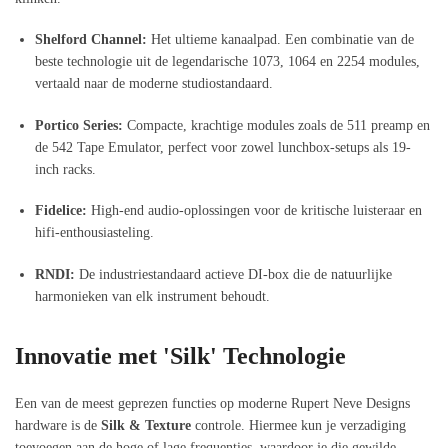
Shelford Channel:
Het ultieme kanaalpad. Een combinatie van de
beste technologie uit de legendarische 1073, 1064 en 2254 modules,
vertaald naar de moderne studiostandaard.
Portico Series:
Compacte, krachtige modules zoals de 511 preamp en
de 542 Tape Emulator, perfect voor zowel lunchbox-setups als 19-
inch racks.
Fidelice:
High-end audio-oplossingen voor de kritische luisteraar en
hifi-enthousiasteling.
RNDI:
De industriestandaard actieve DI-box die de natuurlijke
harmonieken van elk instrument behoudt.
Innovatie met 'Silk' Technologie
Een van de meest geprezen functies op moderne Rupert Neve Designs
hardware is de
Silk & Texture
controle. Hiermee kun je verzadiging
toevoegen aan de hoge of lage frequenties, waardoor je die gewilde