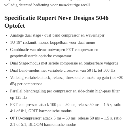
volledig detented bediening voor nauwkeurige recall.
Specificatie Rupert Neve Designs 5046
Optofet
Analoge dual stage / dual band compressor en waveshaper
1U 19” rackunit, mono, koppelbaar voor dual mono
Combinatie van nieuw ontworpen FET-compressor en
geoptimaliseerde optische compressor
Dual Stage-modus met seriële compressie en omkeerbare volgorde
Dual Band-modus met variabele crossover van 50 Hz tot 500 Hz
Volledig variabele attack, release, threshold en make-up gain (tot +20
dB) per compressor
Parallel blendregeling per compressor en side-chain high-pass filter
op 125 Hz
FET-compressor: attack 100 µs – 50 ms, release 50 ms – 1.5 s, ratio
4:1 of 8:1, GRIT harmonische modus
OPTO-compressor: attack 5 ms – 50 ms, release 50 ms – 1.5 s, ratio
2:1 of 5:1, BLOOM harmonische modus