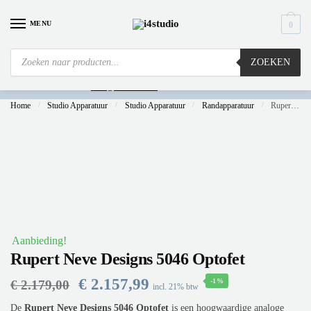
MENU
0
ZOEKEN
Is
uw computer al over op Windows 11? Heeft u vragen stuur een mail naar
info@i4studio.nl
we bellen u snel.
Home
/
Studio Apparatuur
/
Studio Apparatuur
/
Randapparatuur
/
Rupert Neve Designs 5046 Optofet
Aanbieding!
Rupert Neve Designs 5046 Optofet
€
2.157,99
-1%
€
2.179,00
incl. 21% btw
De
Rupert Neve Designs 5046 Optofet
is een hoogwaardige analoge