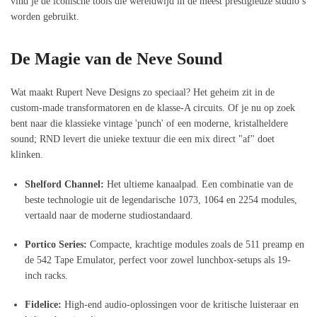
vind je de iconische tools die wereldwijd in de meest prestigieuze studio’s
worden gebruikt.
De Magie van de Neve Sound
Wat maakt Rupert Neve Designs zo speciaal? Het geheim zit in de
custom-made transformatoren en de klasse-A circuits. Of je nu op zoek
bent naar die klassieke vintage 'punch' of een moderne, kristalheldere
sound; RND levert die unieke textuur die een mix direct "af" doet
klinken.
Shelford Channel:
Het ultieme kanaalpad. Een combinatie van de
beste technologie uit de legendarische 1073, 1064 en 2254 modules,
vertaald naar de moderne studiostandaard.
Portico Series:
Compacte, krachtige modules zoals de 511 preamp en
de 542 Tape Emulator, perfect voor zowel lunchbox-setups als 19-
inch racks.
Fidelice:
High-end audio-oplossingen voor de kritische luisteraar en