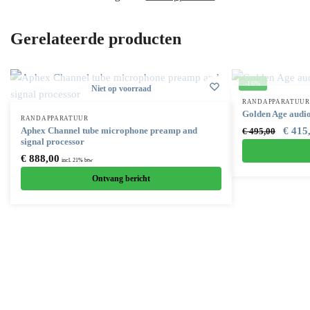
Gerelateerde producten
-16%
Niet op voorraad
RANDAPPARATUUR
Golden Age aud
RANDAPPARATUUR
Aphex Channel tube microphone preamp and
€
415
€
495,00
signal processor
€
888,00
incl. 21% btw
Ontvang bericht