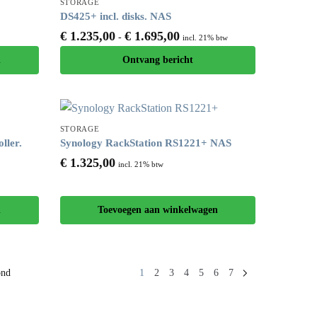
STORAGE
DS425+ incl. disks. NAS
€
1.235,00
€
1.695,00
-
incl. 21% btw
n
Ontvang bericht
STORAGE
ller.
Synology RackStation RS1221+ NAS
€
1.325,00
incl. 21% btw
n
Toevoegen aan winkelwagen
ond
1
2
3
4
5
6
7