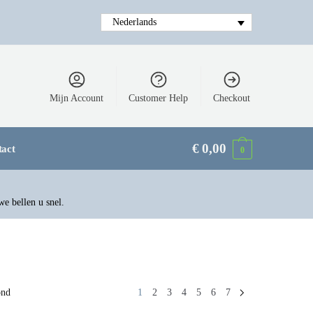
Nederlands
Mijn Account
Customer Help
Checkout
€
0,00
tact
0
we bellen u snel.
ond
1
2
3
4
5
6
7