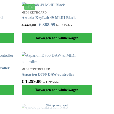
-13%
MIDI KEYBOARD
rd
Arturia KeyLab 49 MkIII Black
€
388,99
€
449,00
incl. 21% btw
n
Toevoegen aan winkelwagen
roller
MIDI CONTROLLER
Asparion D700 DAW-controller
€
1.299,00
incl. 21% btw
n
Toevoegen aan winkelwagen
Niet op voorraad