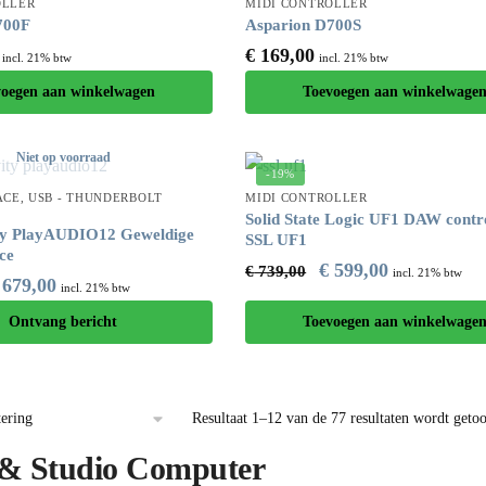
OLLER
MIDI CONTROLLER
700F
Asparion D700S
€
169,00
incl. 21% btw
incl. 21% btw
voegen aan winkelwagen
Toevoegen aan winkelwage
Niet op voorraad
-19%
ACE
,
USB - THUNDERBOLT
MIDI CONTROLLER
Solid State Logic UF1 DAW contro
ity PlayAUDIO12 Geweldige
SSL UF1
ce
€
599,00
€
739,00
incl. 21% btw
679,00
incl. 21% btw
Ontvang bericht
Toevoegen aan winkelwage
Resultaat 1–12 van de 77 resultaten wordt geto
 Studio Computer