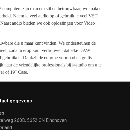
W computers zijn extreem stil en betrouwbaar, we maken
arheid. Neem je veel audio op of gebruik je veel VST
t. Naast audio bieden we ook oplossingen voor Video
ouwbare die u maar kunt vinden. We ondersteunen de
neel, zodat u erop kunt vertrouwen dat elke DAW
f gebruiken. Dankzij de enorme voorraad en gratis
aar de vriendelijke professionals bij i4studio om u te
er of 19″ Case.
tact gegevens
es:
telweg 260D, 5652 CN Eindhoven.
erland