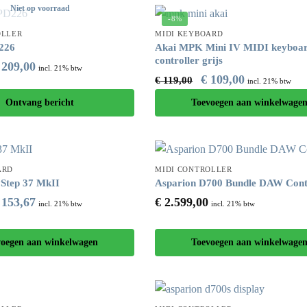
Niet op voorraad
-8%
OLLER
MIDI KEYBOARD
226
Akai MPK Mini IV MIDI keyboa
controller grijs
209,00
incl. 21% btw
€
109,00
€
119,00
incl. 21% btw
Ontvang bericht
Toevoegen aan winkelwage
ARD
MIDI CONTROLLER
Step 37 MkII
Asparion D700 Bundle DAW Cont
153,67
€
2.599,00
incl. 21% btw
incl. 21% btw
voegen aan winkelwagen
Toevoegen aan winkelwage