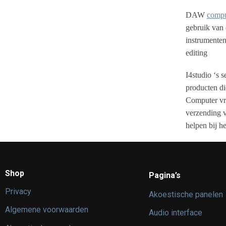
DAW
compu
gebruik van 
instrumenten
editing
I4studio ‘s 
producten di
Computer vra
verzending v
helpen bij 
Shop
Pagina’s
Privacy
Akoestische panelen
Algemene voorwaarden
Audio interface