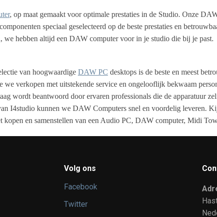
ter
, op maat gemaakt voor optimale prestaties in de Studio. Onze DA
componenten speciaal geselecteerd op de beste prestaties en betrouwba
, we hebben altijd een DAW computer voor in je studio die bij je pas
selectie van hoogwaardige
DAW PC
desktops is de beste en meest betr
e we verkopen met uitstekende service en ongelooflijk bekwaam perso
ag wordt beantwoord door ervaren professionals die de apparatuur zel
an I4studio kunnen we DAW Computers snel en voordelig leveren. Kijk n
het kopen en samenstellen van een Audio PC, DAW computer, Midi Tow
Volg ons
Con
Facebook
Adr
Has
Twitter
Ned