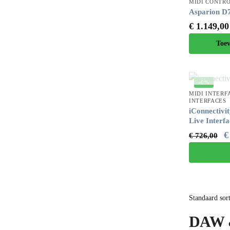
MIDI CONTR
Asparion D
€
1.149,00
Toe
-6%
MIDI INTERF
INTERFACES
iConnectiv
Live Interfa
€
€
726,00
DAW &