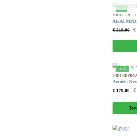
-5%
MIDI CONTR
AKAI MPD
€
€
219,00
-14%
MIDI KEYBO
Arturia Key
€
€
179,00
Toe