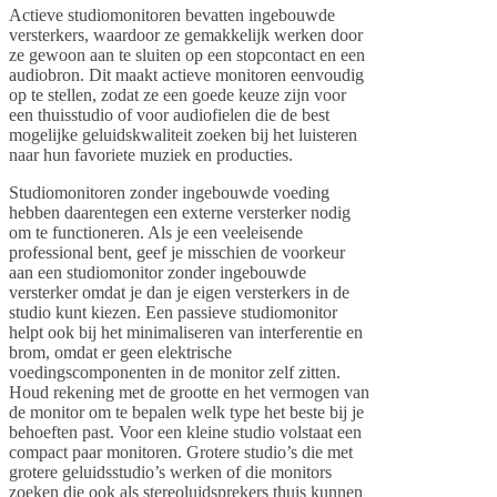
Actieve studiomonitoren bevatten ingebouwde
versterkers, waardoor ze gemakkelijk werken door
ze gewoon aan te sluiten op een stopcontact en een
audiobron. Dit maakt actieve monitoren eenvoudig
op te stellen, zodat ze een goede keuze zijn voor
een thuisstudio of voor audiofielen die de best
mogelijke geluidskwaliteit zoeken bij het luisteren
naar hun favoriete muziek en producties.
Studiomonitoren zonder ingebouwde voeding
hebben daarentegen een externe versterker nodig
om te functioneren. Als je een veeleisende
professional bent, geef je misschien de voorkeur
aan een studiomonitor zonder ingebouwde
versterker omdat je dan je eigen versterkers in de
studio kunt kiezen. Een passieve studiomonitor
helpt ook bij het minimaliseren van interferentie en
brom, omdat er geen elektrische
voedingscomponenten in de monitor zelf zitten.
Houd rekening met de grootte en het vermogen van
de monitor om te bepalen welk type het beste bij je
behoeften past. Voor een kleine studio volstaat een
compact paar monitoren. Grotere studio’s die met
grotere geluidsstudio’s werken of die monitors
zoeken die ook als stereoluidsprekers thuis kunnen