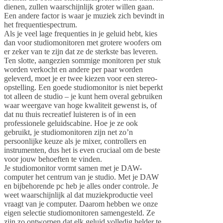
dienen, zullen waarschijnlijk groter willen gaan.
Een andere factor is waar je muziek zich bevindt in
het frequentiespectrum.
Als je veel lage frequenties in je geluid hebt, kies
dan voor studiomonitoren met grotere woofers om
er zeker van te zijn dat ze de sterkste bas leveren.
Ten slotte, aangezien sommige monitoren per stuk
worden verkocht en andere per paar worden
geleverd, moet je er twee kiezen voor een stereo-
opstelling. Een goede studiomonitor is niet beperkt
tot alleen de studio – je kunt hem overal gebruiken
waar weergave van hoge kwaliteit gewenst is, of
dat nu thuis recreatief luisteren is of in een
professionele geluidscabine. Hoe je ze ook
gebruikt, je studiomonitoren zijn net zo’n
persoonlijke keuze als je mixer, controllers en
instrumenten, dus het is even cruciaal om de beste
voor jouw behoeften te vinden.
Je studiomonitor vormt samen met je DAW-
computer het centrum van je studio. Met je DAW
en bijbehorende pc heb je alles onder controle. Je
weet waarschijnlijk al dat muziekproductie veel
vraagt van je computer. Daarom hebben we onze
eigen selectie studiomonitoren samengesteld. Ze
zijn zo ontworpen dat elk geluid volledig helder te