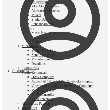
Koptelefoon
AD-DA-Converters
Akoestische Panelen
Mixers
Studio Desk
Randapparatuur
Software
Music Production
Instruments
Plugins
Microfoons
Studio Microfoon
Zang microfoon
Microfoon Accessoires
Draadloos
Synthesizers
Customer Help
Studio Computers
DAW Computer
Audio \ AI \Video\DAW Notebooks – laptop
Videobewerking PC & Rendering Computer
MIDI Keyboard
MIDI Controller
MIDI Interface
Akoestische Panelen
Bekabeling