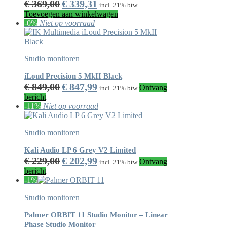
Oorspronkelijke
Huidige
€
369,00
€
339,31
incl. 21% btw
prijs
prijs
Toevoegen aan winkelwagen
was:
is:
-0%
Niet op voorraad
€ 369,00.
€ 339,31.
Studio monitoren
iLoud Precision 5 MkII Black
Oorspronkelijke
Huidige
€
849,00
€
847,99
Ontvang
incl. 21% btw
prijs
prijs
bericht
was:
is:
-11%
Niet op voorraad
€ 849,00.
€ 847,99.
Studio monitoren
Kali Audio LP 6 Grey V2 Limited
Oorspronkelijke
Huidige
€
229,00
€
202,99
Ontvang
incl. 21% btw
prijs
prijs
bericht
was:
is:
-1%
€ 229,00.
€ 202,99.
Studio monitoren
Palmer ORBIT 11 Studio Monitor – Linear
Phase Studio Monitor