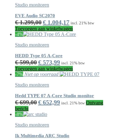
Studio monitoren
EVE Audio SC2070
Oorspronkelijke
Huidige
€
1.299,00
€
1.004,17
incl. 21% btw
prijs
prijs
Toevoegen aan winkelwagen
was:
is:
-4%
€ 1.299,00.
€ 1.004,17.
Studio monitoren
HEDD Type 05 A-Core
Oorspronkelijke
Huidige
€
599,00
€
573,99
incl. 21% btw
prijs
prijs
Toevoegen aan winkelwagen
was:
is:
-7%
Niet op voorraad
€ 599,00.
€ 573,99.
Studio monitoren
Hedd TYPE 07 A-Core Studio monitor
Oorspronkelijke
Huidige
€
699,00
€
652,99
Ontvang
incl. 21% btw
prijs
prijs
bericht
was:
is:
-8%
€ 699,00.
€ 652,99.
Studio monitoren
Ik Multimedia ARC Studio