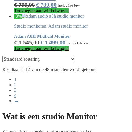
Oorspronkelijke
Huidige
€
799,00
€
789,00
incl. 21% btw
prijs
prijs
Toevoegen aan winkelwagen
was:
is:
-3%
€ 799,00.
€ 789,00.
Studio monitoren
,
Adam studio monitor
Adam A8H Midfield Monitor
Oorspronkelijke
Huidige
€
1.545,00
€
1.499,00
incl. 21% btw
prijs
prijs
Toevoegen aan winkelwagen
was:
is:
€ 1.545,00.
€ 1.499,00.
Resultaat 1–12 van de 48 resultaten wordt getoond
1
2
3
4
→
Wat is een studio Monitor
Wanneer is een speaker niet zomaar een speaker