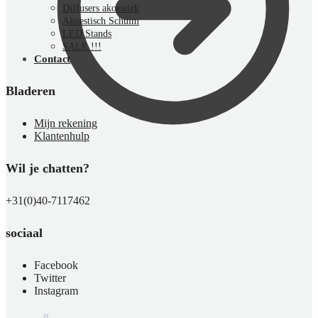
Diffusers akoestiek
Akoestisch Schuim
LED Stands
SALE !!!
Contact
Bladeren
Mijn rekening
Klantenhulp
Wil je chatten?
€
0,00
0
+31(0)40-7117462
sociaal
Facebook
Twitter
Instagram
€
0,00
0