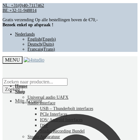
Ga
Overslaan
NL: +31(0)40-7117462
BE:+32-11-948814
naar
naar
navigatie
inhoud
Gratis verzending Op alle bestellingen boven de €70,-
Bezoek enkel op afspraak !
Nederlands
English
(
Engels
)
Deutsch
(
Duits
)
Français
(
Frans
)
MENU
Producten
zoeken
Home
Zoeken
Shop
Universal audio UAFX
Mijn Account
Audio Interface
USB – Thunderbolt interfaces
PCIe Interfaces
IOS/ Android Interfaces
DSP
Studio Recording Bundel
Studio Apparatuur