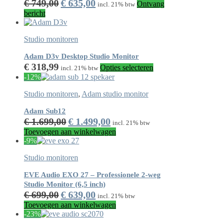
Oorspronkelijke
Huidige
€
749,00
€
635,00
Ontvang
incl. 21% btw
prijs
prijs
bericht
was:
is:
€ 749,00.
€ 635,00.
Studio monitoren
Adam D3v Desktop Studio Monitor
Dit
€
318,99
Opties selecteren
incl. 21% btw
product
-12%
heeft
meerdere
Studio monitoren
,
Adam studio monitor
variaties.
Deze
Adam Sub12
optie
Oorspronkelijke
Huidige
€
1.699,00
€
1.499,00
incl. 21% btw
kan
prijs
prijs
Toevoegen aan winkelwagen
gekozen
was:
is:
-9%
worden
€ 1.699,00.
€ 1.499,00.
op
Studio monitoren
de
productpagina
EVE Audio EXO 27 – Professionele 2-weg
Studio Monitor (6,5 inch)
Oorspronkelijke
Huidige
€
699,00
€
639,00
incl. 21% btw
prijs
prijs
Toevoegen aan winkelwagen
was:
is:
-23%
€ 699,00.
€ 639,00.