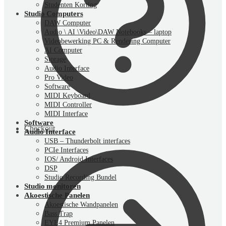
Studenten Korting
Studio Computers
DAW Computer
Audio \ AI \Video\DAW Notebooks – laptop
Videobewerking PC & Rendering Computer
AI Computer
Storage
Audio Interface
Pro Video
Software
MIDI Keyboard
MIDI Controller
MIDI Interface
Software
Checkout
Audio Interface
USB – Thunderbolt interfaces
PCIe Interfaces
IOS/ Android Interfaces
DSP
Studio Recording Bundel
Studio monitoren
Akoestische Panelen
Akoestische Wandpanelen
Bass Trap
EYE4 Premium Panelen