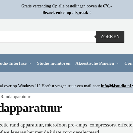
Gratis verzending Op alle bestellingen boven de €70,-
Bezoek enkel op afspraak !
ZOEKEN
udio Interface
Studio monitoren
Akoestische Panelen
Con
l over op Windows 11? Heeft u vragen stuur een mail naar
info@i4studio.nl
Randapparatuur
dapparatuur
ctie rand apparatuur, microfoon pre-amps, compressors, effecten 
f we leveren het met de juiste zorg geselecteerd.