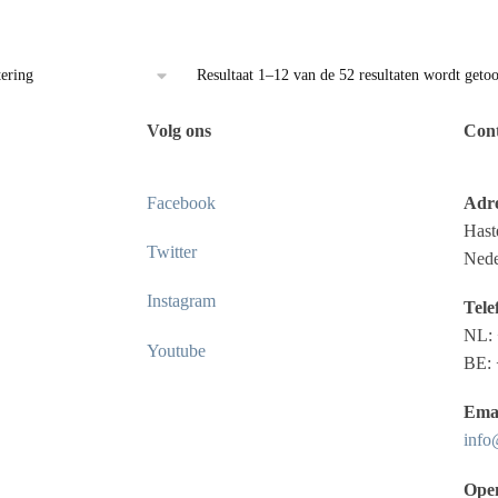
Resultaat 1–12 van de 52 resultaten wordt geto
Volg ons
Cont
Facebook
Adre
Hast
Twitter
Nede
Instagram
Tele
NL: 
Youtube
BE:
Emai
info
Open