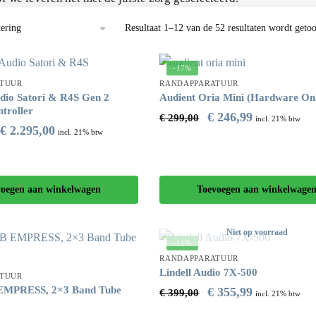
Resultaat 1–12 van de 52 resultaten wordt geto
-17%
TUUR
RANDAPPARATUUR
dio Satori & R4S Gen 2
Audient Oria Mini (Hardware On
troller
€
246,99
€
299,00
incl. 21% btw
€
2.295,00
incl. 21% btw
voegen aan winkelwagen
Toevoegen aan winkelwage
Niet op voorraad
-11%
RANDAPPARATUUR
Lindell Audio 7X-500
TUUR
MPRESS, 2×3 Band Tube
€
355,99
€
399,00
incl. 21% btw