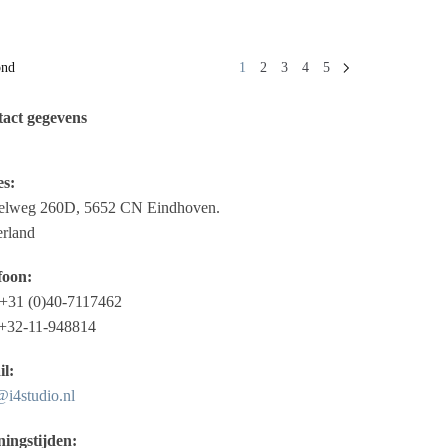
ond
1
2
3
4
5
act gegevens
s:
elweg 260D, 5652 CN Eindhoven.
rland
foon:
+31 (0)40-7117462
 +32-11-948814
l:
@i4studio.nl
ingstijden: