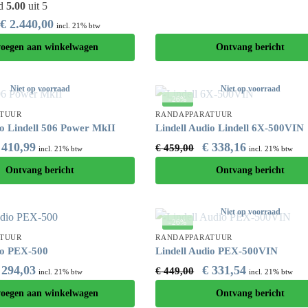
rd
5.00
uit 5
€
2.440,00
incl. 21% btw
voegen aan winkelwagen
Ontvang bericht
Niet op voorraad
Niet op voorraad
-26%
TUUR
RANDAPPARATUUR
io Lindell 506 Power MkII
Lindell Audio Lindell 6X-500VIN
410,99
€
338,16
€
459,00
incl. 21% btw
incl. 21% btw
Ontvang bericht
Ontvang bericht
Niet op voorraad
-26%
TUUR
RANDAPPARATUUR
io PEX-500
Lindell Audio PEX-500VIN
294,03
€
331,54
€
449,00
incl. 21% btw
incl. 21% btw
voegen aan winkelwagen
Ontvang bericht