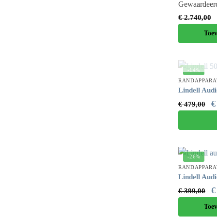
Gewaardee
€
2.740,00
Toe
-14%
RANDAPPARA
Lindell Aud
€
€
479,00
-26%
RANDAPPARA
Lindell Aud
€
€
399,00
Toe