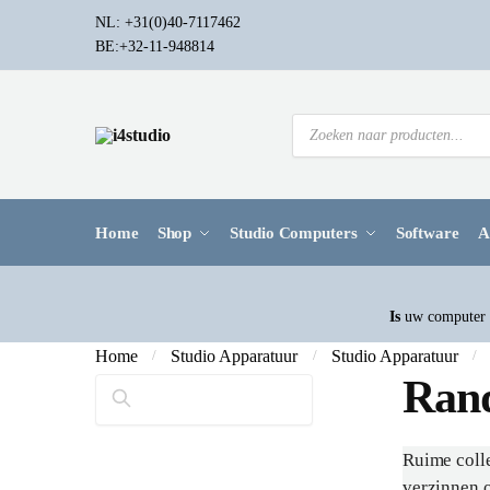
NL: +31(0)40-7117462
BE:+32-11-948814
Home
Shop
Studio Computers
Software
A
Is
uw computer a
Home
Studio Apparatuur
Studio Apparatuur
/
/
/
Ran
Zoeken
Ruime colle
verzinnen o