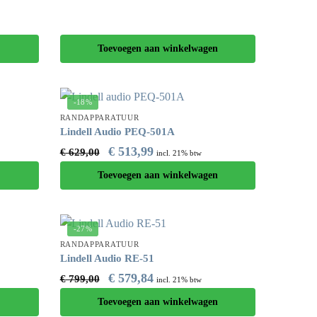
Toevoegen aan winkelwagen
-18%
RANDAPPARATUUR
Lindell Audio PEQ-501A
€
513,99
€
629,00
incl. 21% btw
Toevoegen aan winkelwagen
-27%
RANDAPPARATUUR
Lindell Audio RE-51
€
579,84
€
799,00
incl. 21% btw
Toevoegen aan winkelwagen