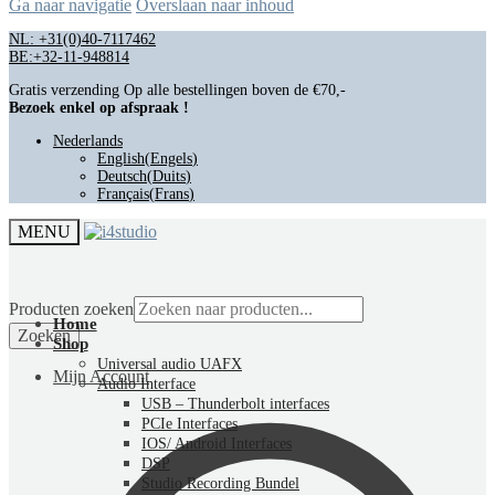
Ga naar navigatie
Overslaan naar inhoud
NL: +31(0)40-7117462
BE:+32-11-948814
Gratis verzending Op alle bestellingen boven de €70,-
Bezoek enkel op afspraak !
Nederlands
English
(
Engels
)
Deutsch
(
Duits
)
Français
(
Frans
)
MENU
Producten zoeken
Home
Zoeken
Shop
Universal audio UAFX
Mijn Account
Audio Interface
USB – Thunderbolt interfaces
PCIe Interfaces
IOS/ Android Interfaces
DSP
Studio Recording Bundel