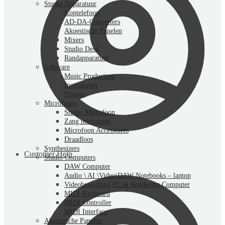
Studio Apparatuur
Koptelefoon
AD-DA-Converters
Akoestische Panelen
Mixers
Studio Desk
Randapparatuur
Software
Music Production
Instruments
Plugins
Microfoons
Studio Microfoon
Zang microfoon
Microfoon Accessoires
Draadloos
Synthesizers
Customer Help
Studio Computers
DAW Computer
Audio \ AI \Video\DAW Notebooks – laptop
Videobewerking PC & Rendering Computer
MIDI Keyboard
MIDI Controller
MIDI Interface
Akoestische Panelen