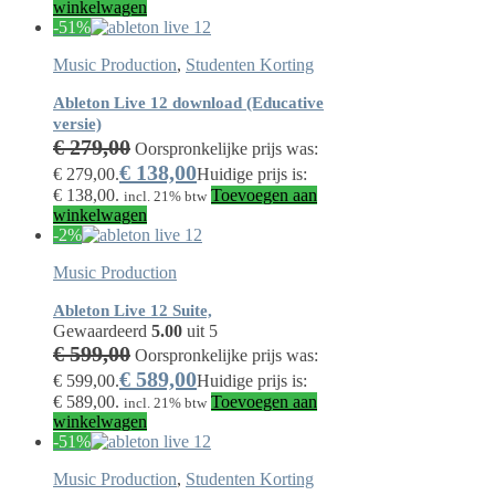
winkelwagen
-51%
Music Production
,
Studenten Korting
Ableton Live 12 download (Educative
versie)
€
279,00
Oorspronkelijke prijs was:
€
138,00
€ 279,00.
Huidige prijs is:
€ 138,00.
Toevoegen aan
incl. 21% btw
winkelwagen
-2%
Music Production
Ableton Live 12 Suite,
Gewaardeerd
5.00
uit 5
€
599,00
Oorspronkelijke prijs was:
€
589,00
€ 599,00.
Huidige prijs is:
€ 589,00.
Toevoegen aan
incl. 21% btw
winkelwagen
-51%
Music Production
,
Studenten Korting