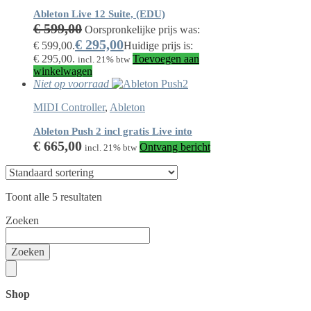
Ableton Live 12 Suite, (EDU)
€
599,00
Oorspronkelijke prijs was:
€
295,00
€ 599,00.
Huidige prijs is:
€ 295,00.
Toevoegen aan
incl. 21% btw
winkelwagen
Niet op voorraad
MIDI Controller
,
Ableton
Ableton Push 2 incl gratis Live into
€
665,00
Ontvang bericht
incl. 21% btw
Toont alle 5 resultaten
Zoeken
Zoeken
Shop