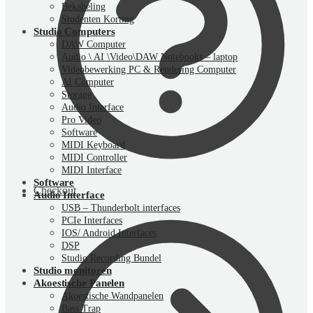
Bekabeling
Studenten Korting
Studio Computers
DAW Computer
Audio \ AI \Video\DAW Notebooks – laptop
Videobewerking PC & Rendering Computer
AI Computer
Storage
Audio Interface
Pro Video
Software
MIDI Keyboard
MIDI Controller
MIDI Interface
Software
Checkout
Audio Interface
USB – Thunderbolt interfaces
PCIe Interfaces
IOS/ Android Interfaces
DSP
Studio Recording Bundel
Studio monitoren
Akoestische Panelen
Akoestische Wandpanelen
Bass Trap