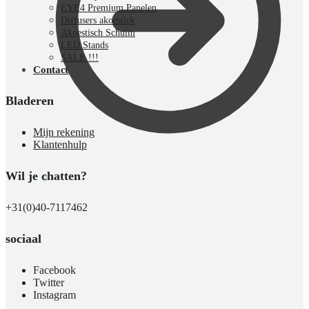
EYE4 Premium Panelen
Diffusers akoestiek
Akoestisch Schuim
LED Stands
SALE !!!
Contact
Bladeren
Mijn rekening
Klantenhulp
Wil je chatten?
€
0,00
0
+31(0)40-7117462
sociaal
Facebook
Twitter
Instagram