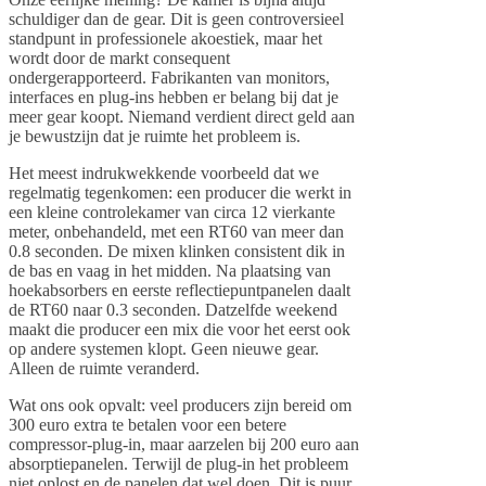
schuldiger dan de gear. Dit is geen controversieel
standpunt in professionele akoestiek, maar het
wordt door de markt consequent
ondergerapporteerd. Fabrikanten van monitors,
interfaces en plug-ins hebben er belang bij dat je
meer gear koopt. Niemand verdient direct geld aan
je bewustzijn dat je ruimte het probleem is.
Het meest indrukwekkende voorbeeld dat we
regelmatig tegenkomen: een producer die werkt in
een kleine controlekamer van circa 12 vierkante
meter, onbehandeld, met een RT60 van meer dan
0.8 seconden. De mixen klinken consistent dik in
de bas en vaag in het midden. Na plaatsing van
hoekabsorbers en eerste reflectiepuntpanelen daalt
de RT60 naar 0.3 seconden. Datzelfde weekend
maakt die producer een mix die voor het eerst ook
op andere systemen klopt. Geen nieuwe gear.
Alleen de ruimte veranderd.
Wat ons ook opvalt: veel producers zijn bereid om
300 euro extra te betalen voor een betere
compressor-plug-in, maar aarzelen bij 200 euro aan
absorptiepanelen. Terwijl de plug-in het probleem
niet oplost en de panelen dat wel doen. Dit is puur