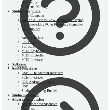
Bekabeling
Studenten Korting
Studio Computers
DAW Computer
Audio \ AI \Video\DAW Notebooks – laptop
Videobewerking PC & Rendering Computer
AI Computer
Storage
Audio Interface
Pro Video
Software
MIDI Keyboard
MIDI Controller
MIDI Interface
Software
Checkout
Audio Interface
USB – Thunderbolt interfaces
PCIe Interfaces
IOS/ Android Interfaces
DSP
Studio Recording Bundel
Studio monitoren
Akoestische Panelen
Akoestische Wandpanelen
Bass Trap