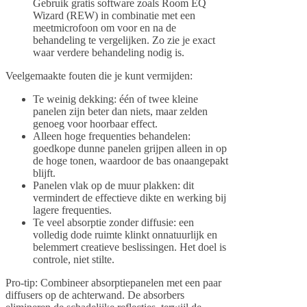
Gebruik gratis software zoals Room EQ
Wizard (REW) in combinatie met een
meetmicrofoon om voor en na de
behandeling te vergelijken. Zo zie je exact
waar verdere behandeling nodig is.
Veelgemaakte fouten die je kunt vermijden:
Te weinig dekking: één of twee kleine
panelen zijn beter dan niets, maar zelden
genoeg voor hoorbaar effect.
Alleen hoge frequenties behandelen:
goedkope dunne panelen grijpen alleen in op
de hoge tonen, waardoor de bas onaangepakt
blijft.
Panelen vlak op de muur plakken: dit
vermindert de effectieve dikte en werking bij
lagere frequenties.
Te veel absorptie zonder diffusie: een
volledig dode ruimte klinkt onnatuurlijk en
belemmert creatieve beslissingen. Het doel is
controle, niet stilte.
Pro-tip: Combineer absorptiepanelen met een paar
diffusers op de achterwand. De absorbers