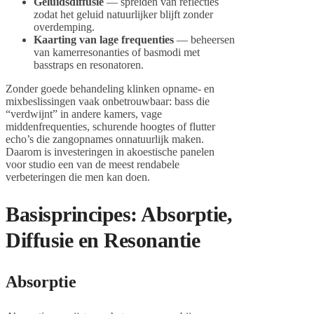
Geluidsdiffusie
— spreiden van reflecties
zodat het geluid natuurlijker blijft zonder
overdemping.
Kaarting van lage frequenties
— beheersen
van kamerresonanties of basmodi met
basstraps en resonatoren.
Zonder goede behandeling klinken opname- en
mixbeslissingen vaak onbetrouwbaar: bass die
“verdwijnt” in andere kamers, vage
middenfrequenties, schurende hoogtes of flutter
echo’s die zangopnames onnatuurlijk maken.
Daarom is investeringen in akoestische panelen
voor studio een van de meest rendabele
verbeteringen die men kan doen.
Basisprincipes: Absorptie,
Diffusie en Resonantie
Absorptie