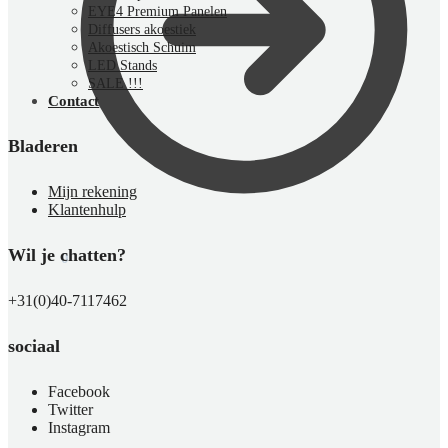
EYE4 Premium Panelen
Diffusers akoestiek
Akoestisch Schuim
LED Stands
SALE !!!
Contact
Bladeren
Mijn rekening
Klantenhulp
Wil je chatten?
€
0,00
0
+31(0)40-7117462
sociaal
Facebook
Twitter
Instagram