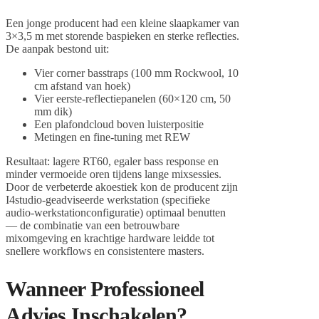
Een jonge producent had een kleine slaapkamer van
3×3,5 m met storende baspieken en sterke reflecties.
De aanpak bestond uit:
Vier corner basstraps (100 mm Rockwool, 10
cm afstand van hoek)
Vier eerste-reflectiepanelen (60×120 cm, 50
mm dik)
Een plafondcloud boven luisterpositie
Metingen en fine-tuning met REW
Resultaat: lagere RT60, egaler bass response en
minder vermoeide oren tijdens lange mixsessies.
Door de verbeterde akoestiek kon de producent zijn
I4studio-geadviseerde werkstation (specifieke
audio-werkstationconfiguratie) optimaal benutten
— de combinatie van een betrouwbare
mixomgeving en krachtige hardware leidde tot
snellere workflows en consistentere masters.
Wanneer Professioneel
Advies Inschakelen?