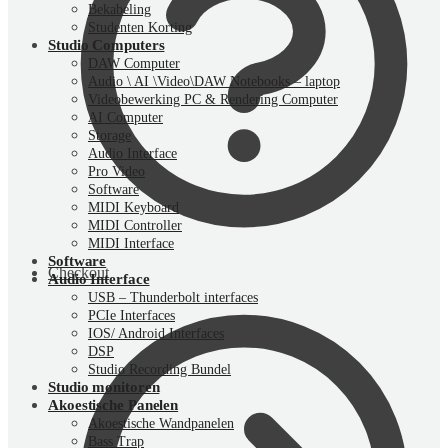
Bekabeling
Studenten Korting
Studio Computers
DAW Computer
Audio \ AI \Video\DAW Notebooks – laptop
Videobewerking PC & Rendering Computer
AI Computer
Storage
Audio Interface
Pro Video
Software
MIDI Keyboard
MIDI Controller
MIDI Interface
Software
Checkout
Audio Interface
USB – Thunderbolt interfaces
PCIe Interfaces
IOS/ Android Interfaces
DSP
Studio Recording Bundel
Studio monitoren
Akoestische Panelen
Akoestische Wandpanelen
Bass Trap