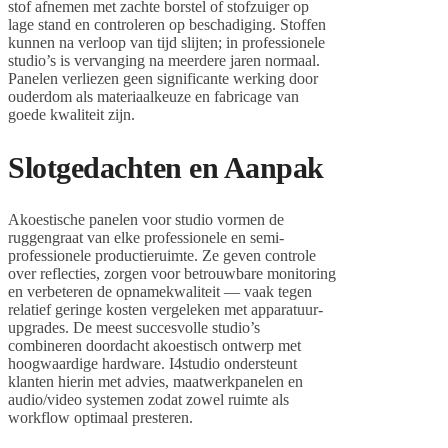
stof afnemen met zachte borstel of stofzuiger op
lage stand en controleren op beschadiging. Stoffen
kunnen na verloop van tijd slijten; in professionele
studio’s is vervanging na meerdere jaren normaal.
Panelen verliezen geen significante werking door
ouderdom als materiaalkeuze en fabricage van
goede kwaliteit zijn.
Slotgedachten en Aanpak
Akoestische panelen voor studio vormen de
ruggengraat van elke professionele en semi-
professionele productieruimte. Ze geven controle
over reflecties, zorgen voor betrouwbare monitoring
en verbeteren de opnamekwaliteit — vaak tegen
relatief geringe kosten vergeleken met apparatuur-
upgrades. De meest succesvolle studio’s
combineren doordacht akoestisch ontwerp met
hoogwaardige hardware. I4studio ondersteunt
klanten hierin met advies, maatwerkpanelen en
audio/video systemen zodat zowel ruimte als
workflow optimaal presteren.