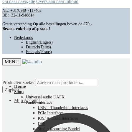
Ga naar navigatie
Overslaan naar inhoud
NL: +31(0)40-7117462
BE:+32-11-948814
Gratis verzending Op alle bestellingen boven de €70,-
Bezoek enkel op afspraak !
Nederlands
English
(
Engels
)
Deutsch
(
Duits
)
Français
(
Frans
)
MENU
Producten zoeken
Home
Zoeken
Shop
Universal audio UAFX
Mijn Account
Audio Interface
USB – Thunderbolt interfaces
PCIe Interfaces
IOS/ Android Interfaces
DSP
Studio Recording Bundel