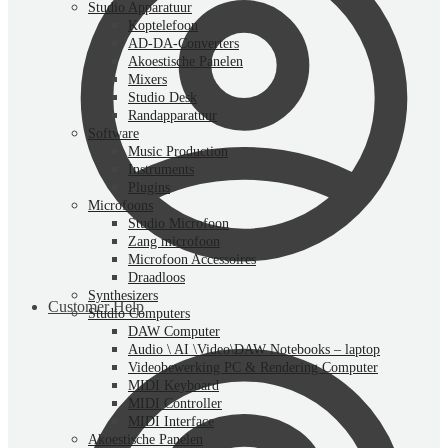
Studio Apparatuur
Koptelefoon
AD-DA-Converters
Akoestische Panelen
Mixers
Studio Desk
Randapparatuur
Software
Music Production
Instruments
Plugins
Microfoons
Studio Microfoon
Zang microfoon
Microfoon Accessoires
Draadloos
Synthesizers
Customer Help
Studio Computers
DAW Computer
Audio \ AI \Video\DAW Notebooks – laptop
Videobewerking PC & Rendering Computer
MIDI Keyboard
MIDI Controller
MIDI Interface
Akoestische Panelen