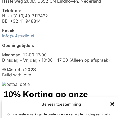
Hastelweg 260D, 5652 CN Eindhoven. Nederland
Telefoon:
NL: +31 (0)40-7117462
BE: +32-11-948814
Email:
info@i4studio.nl
Openingstijden:
Maandag 12:00-17:00
Dinsdag – Vrijdag / 10:00 – 17:00 (Alleen op afspraak)
© I4studio 2023
Build with love
10% Korting op onze
akoestische panelen
Beheer toestemming
Om de beste ervaringen te bieden, gebruiken wij technologieën zoals