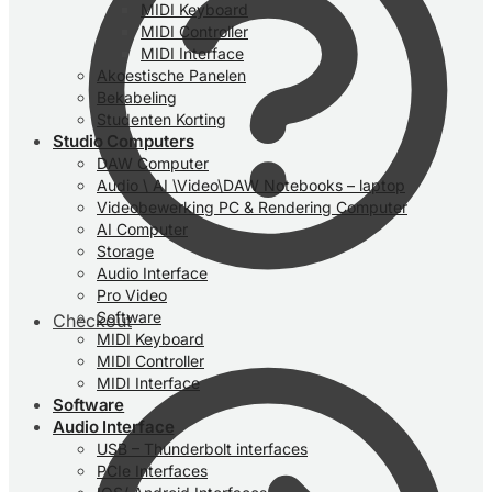
MIDI Keyboard
MIDI Controller
MIDI Interface
Akoestische Panelen
Bekabeling
Studenten Korting
Studio Computers
DAW Computer
Audio \ AI \Video\DAW Notebooks – laptop
Videobewerking PC & Rendering Computer
AI Computer
Storage
Audio Interface
Pro Video
Software
Checkout
MIDI Keyboard
MIDI Controller
MIDI Interface
Software
Audio Interface
USB – Thunderbolt interfaces
PCIe Interfaces