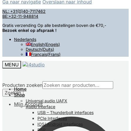
Ga naar navigatie
Overslaan naar inhoud
NL: +31(0)40-7117462
BE:+32-11-948814
Gratis verzending Op alle bestellingen boven de €70,-
Bezoek enkel op afspraak !
Nederlands
English
(
Engels
)
Deutsch
(
Duits
)
Français
(
Frans
)
MENU
Producten zoeken
Home
Zoeken
Shop
Universal audio UAFX
Mijn Account
Audio Interface
USB – Thunderbolt interfaces
PCIe Interfaces
IOS/ Android Interfaces
DSP