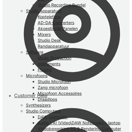
Studio Recording Bundel
Studio Apparatuur
Koptelefoon
AD-DA-Converters
Akoestische Panelen
Mixers
Studio Desk
Randapparatuur
Software
Music Production
Instruments
Plugins
Microfoons
Studio Microfoon
Zang microfoon
Microfoon Accessoires
Customer Help
Draadloos
Synthesizers
Studio Computers
DAW Computer
Audio \ AI \Video\DAW Notebooks – laptop
Videobewerking PC & Rendering Computer