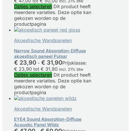
€ 47,00 tot € 50,00
incl. 21% btw
Opties selecteren
Dit product heeft
meerdere variaties. Deze optie kan
gekozen worden op de
productpagina
Akoestische Wandpanelen
Narrow Sound Absorption-Diffuse
akoestisch paneel Pulsar
€
23,90
€
31,90
-
Prijsklasse:
€ 23,90 tot € 31,90
incl. 21% btw
Opties selecteren
Dit product heeft
meerdere variaties. Deze optie kan
gekozen worden op de
productpagina
Akoestische Wandpanelen
EYE4 Sound Absorption-Diffuse
Acoustic Panel Wildz