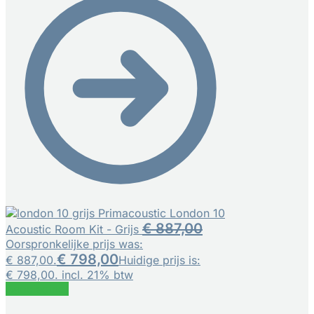
Primacoustic London 10
€
887,00
Acoustic Room Kit - Grijs
Oorspronkelijke prijs was:
€
798,00
€ 887,00.
Huidige prijs is:
€ 798,00.
incl. 21% btw
Aanbieding!