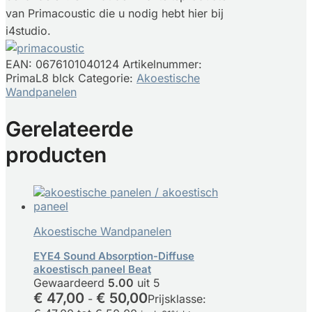
van Primacoustic die u nodig hebt hier bij
i4studio.
EAN:
0676101040124
Artikelnummer:
PrimaL8 blck
Categorie:
Akoestische
Wandpanelen
Gerelateerde
producten
Akoestische Wandpanelen
EYE4 Sound Absorption-Diffuse
akoestisch paneel Beat
Gewaardeerd
5.00
uit 5
€
47,00
€
50,00
-
Prijsklasse: