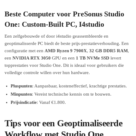
Beste Computer voor PreSonus Studio
One: Custom-Built PC, I4studio
Een zelfgebouwde of door i4studio geassembleerde en
geoptimalisserde PC biedt de beste prijs-prestatieverhouding. Een
configuratie met een
AMD Ryzen 9 7900X
,
32 GB DDR5 RAM
,
een
NVIDIA RTX 3050
GPU en een
1 TB NVMe SSD
levert
topprestaties voor Studio One. Dit is ideaal voor gebruikers die
volledige controle willen over hun hardware.
Pluspunten
: Aanpasbaar, kosteneffectief, krachtige prestaties.
Minpunten
: Vereist technische kennis om te bouwen.
Prijsindicatie
: Vanaf €1.800.
Tips voor een Geoptimaliseerde
Workflow met Studio One