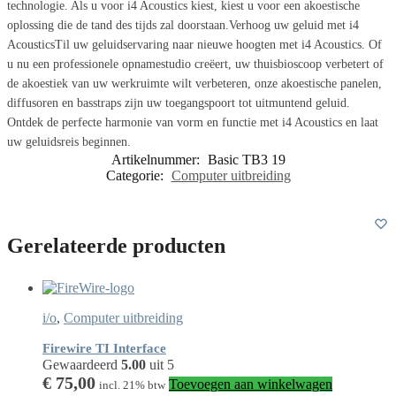
technologie. Als u voor i4 Acoustics kiest, kiest u voor een akoestische
oplossing die de tand des tijds zal doorstaan.Verhoog uw geluid met i4
AcousticsTil uw geluidservaring naar nieuwe hoogten met i4 Acoustics. Of
u nu een professionele opnamestudio creëert, uw thuisbioscoop verbetert of
de akoestiek van uw werkruimte wilt verbeteren, onze akoestische panelen,
diffusoren en basstraps zijn uw toegangspoort tot uitmuntend geluid.
Ontdek de perfecte harmonie van vorm en functie met i4 Acoustics en laat
uw geluidsreis beginnen.
Artikelnummer:
Basic TB3 19
Categorie:
Computer uitbreiding
Gerelateerde producten
i/o
,
Computer uitbreiding
Firewire TI Interface
Gewaardeerd
5.00
uit 5
€
75,00
Toevoegen aan winkelwagen
incl. 21% btw