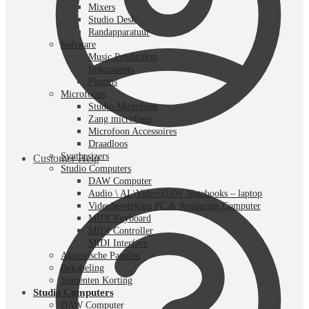
Mixers
Studio Desk
Randapparatuur
Software
Music Production
Instruments
Plugins
Microfoons
Studio Microfoon
Zang microfoon
Microfoon Accessoires
Draadloos
Synthesizers
Customer Help
Studio Computers
DAW Computer
Audio \ AI \Video\DAW Notebooks – laptop
Videobewerking PC & Rendering Computer
MIDI Keyboard
MIDI Controller
MIDI Interface
Akoestische Panelen
Bekabeling
Studenten Korting
Studio Computers
DAW Computer