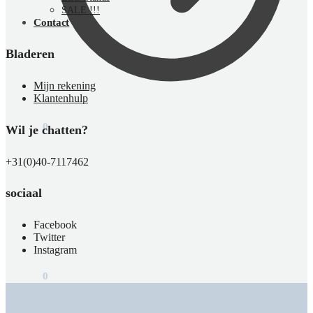
SALE !!!
Contact
Bladeren
Mijn rekening
Klantenhulp
€
0,00
0
Wil je chatten?
+31(0)40-7117462
sociaal
Facebook
Twitter
Instagram
€
0,00
0