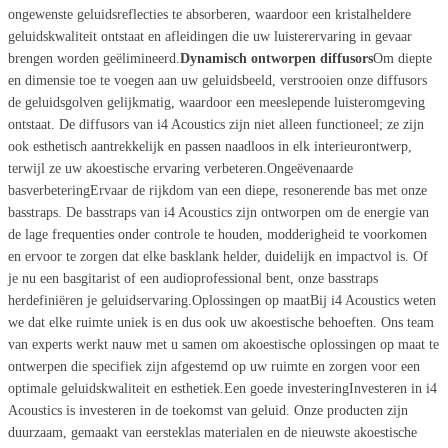
ongewenste geluidsreflecties te absorberen, waardoor een kristalheldere
geluidskwaliteit ontstaat en afleidingen die uw luisterervaring in gevaar
brengen worden geëlimineerd.
Dynamisch ontworpen diffusors
Om diepte
en dimensie toe te voegen aan uw geluidsbeeld, verstrooien onze diffusors
de geluidsgolven gelijkmatig, waardoor een meeslepende luisteromgeving
ontstaat. De diffusors van i4 Acoustics zijn niet alleen functioneel; ze zijn
ook esthetisch aantrekkelijk en passen naadloos in elk interieurontwerp,
terwijl ze uw akoestische ervaring verbeteren.Ongeëvenaarde
basverbeteringErvaar de rijkdom van een diepe, resonerende bas met onze
basstraps. De basstraps van i4 Acoustics zijn ontworpen om de energie van
de lage frequenties onder controle te houden, modderigheid te voorkomen
en ervoor te zorgen dat elke basklank helder, duidelijk en impactvol is. Of
je nu een basgitarist of een audioprofessional bent, onze basstraps
herdefiniëren je geluidservaring.Oplossingen op maatBij i4 Acoustics weten
we dat elke ruimte uniek is en dus ook uw akoestische behoeften. Ons team
van experts werkt nauw met u samen om akoestische oplossingen op maat te
ontwerpen die specifiek zijn afgestemd op uw ruimte en zorgen voor een
optimale geluidskwaliteit en esthetiek.Een goede investeringInvesteren in i4
Acoustics is investeren in de toekomst van geluid. Onze producten zijn
duurzaam, gemaakt van eersteklas materialen en de nieuwste akoestische