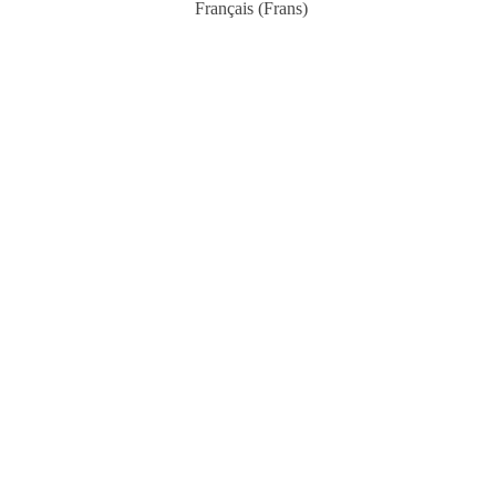
Français
(
Frans
)