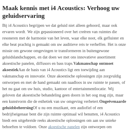
Maak kennis met i4 Acoustics: Verhoog uw
geluidservaring
Bij i4 Acoustics begrijpen we dat geluid niet alleen gehoord, maar ook
ervaren wordt. We zijn gepassioneerd over het creëren van ruimtes die
resoneren met de harmonie van het leven, waar elke noot, elk gefluister en
elke beat prachtig is gemaakt om uw auditieve reis te verheffen. Het is onze
missie om gewone omgevingen te transformeren in buitengewone
geluidslandschappen, en dat doen we met ons innovatieve assortiment
akoestische panelen, diffusors en bass traps.
Vakmanschap ontmoet
akoestiek
Aan de basis van i4 Acoustics ligt een toewijding aan
vakmanschap en innovatie. Onze akoestische oplossingen zijn zorgvuldig
ontworpen en met de hand gemaakt om naadloos in uw ruimte te passen, of
het nu gaat om uw huis, studio, kantoor of entertainmentlocatie. Wij
geloven dat akoestische behandeling geen doorn in het oog mag zijn, maar
een kunstvorm die de esthetiek van uw omgeving verbetert.
Ongeëvenaarde
geluidsbeheersing
Of u nu een muzikant, een audiofiel of een
bedrijfseigenaar bent die zijn ruimte optimaal wil benutten, i4 Acoustics
biedt een uitgebreide reeks akoestische oplossingen om aan uw unieke
behoeften te voldoen. Onze
akoestische panelen
zijn ontworpen om