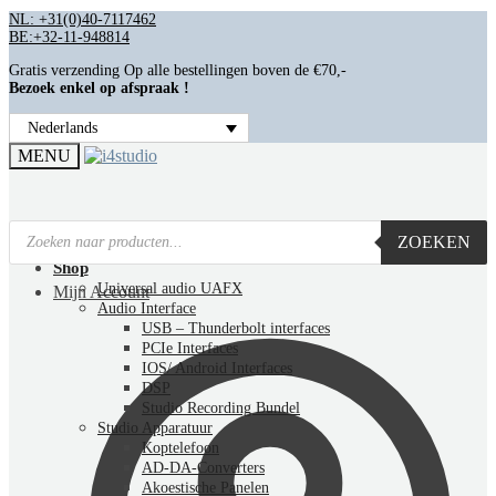
NL: +31(0)40-7117462
BE:+32-11-948814
Gratis verzending Op alle bestellingen boven de €70,-
Bezoek enkel op afspraak !
Nederlands
MENU
ZOEKEN
Home
Shop
Universal audio UAFX
Mijn Account
Audio Interface
USB – Thunderbolt interfaces
PCIe Interfaces
IOS/ Android Interfaces
DSP
Studio Recording Bundel
Studio Apparatuur
Koptelefoon
AD-DA-Converters
Akoestische Panelen