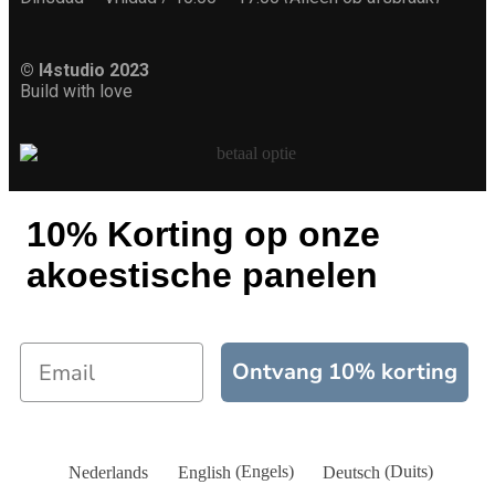
© I4studio 2023
Build with love
10% Korting op onze
akoestische panelen
Ontvang 10% korting
Nederlands
English
(
Engels
)
Deutsch
(
Duits
)