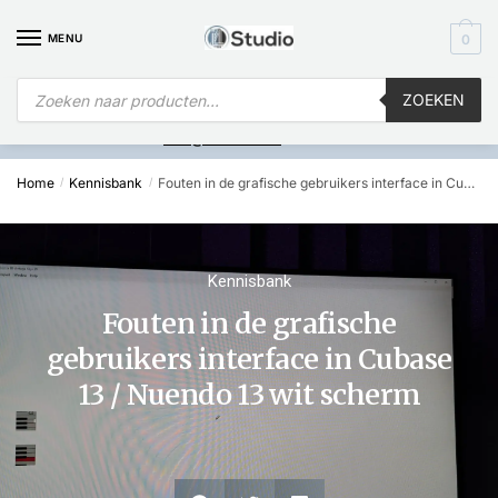
MENU
0
ZOEKEN
Is
uw computer al over op Windows 11? Heeft u vragen stuur een
mail naar
info@i4studio.nl
we bellen u snel.
Home
Kennisbank
Fouten in de grafische gebruikers interface in Cubase 13 / Nuendo 13 wit scherm
/
/
Kennisbank
Fouten in de grafische
gebruikers interface in Cubase
13 / Nuendo 13 wit scherm