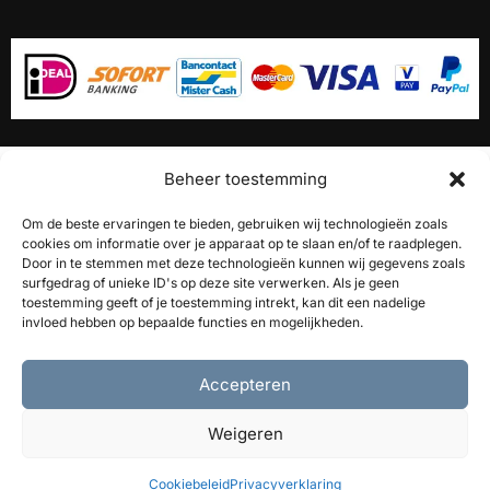
Beheer toestemming
10% Korting op onze
akoestische panelen
Om de beste ervaringen te bieden, gebruiken wij technologieën zoals
cookies om informatie over je apparaat op te slaan en/of te raadplegen.
Door in te stemmen met deze technologieën kunnen wij gegevens zoals
surfgedrag of unieke ID's op deze site verwerken. Als je geen
toestemming geeft of je toestemming intrekt, kan dit een nadelige
Ontvang 10% korting
invloed hebben op bepaalde functies en mogelijkheden.
Accepteren
Nederlands
English
(
Engels
)
Deutsch
(
Duits
)
Weigeren
Français
(
Frans
)
Cookiebeleid
Privacyverklaring