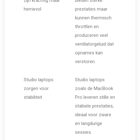
zijn krachtig maar
bieden sterke
herrievol
prestaties maar
kunnen thermisch
throttlen en
produceren veel
ventilatorgeluid dat
opnames kan
verstoren.
Studio laptops
Studio laptops
zorgen voor
zoals de MacBook
stabiliteit
Pro leveren stille en
stabiele prestaties,
ideaal voor zware
en langdurige
sessies.