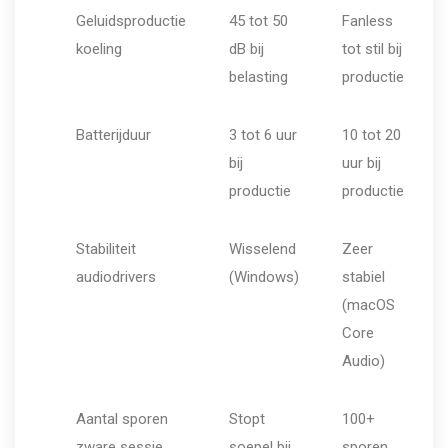
Geluidsproductie
45 tot 50
Fanless
koeling
dB bij
tot stil bij
belasting
productie
Batterijduur
3 tot 6 uur
10 tot 20
bij
uur bij
productie
productie
Stabiliteit
Wisselend
Zeer
audiodrivers
(Windows)
stabiel
(macOS
Core
Audio)
Aantal sporen
Stopt
100+
zware sessie
soepel bij
sporen