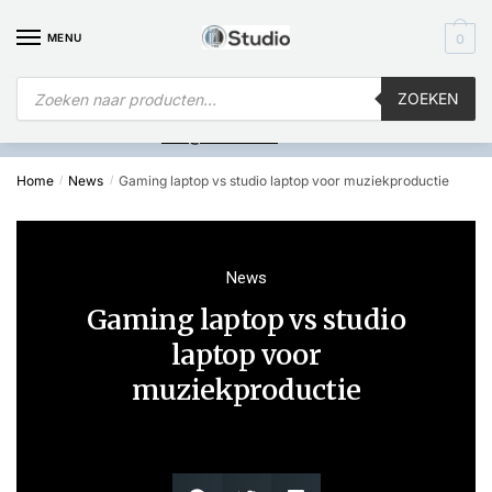
MENU
0
ZOEKEN
Is
uw computer al over op Windows 11? Heeft u vragen stuur een
mail naar
info@i4studio.nl
we bellen u snel.
Home
News
Gaming laptop vs studio laptop voor muziekproductie
/
/
News
Gaming laptop vs studio
laptop voor
muziekproductie