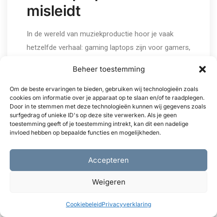
misleidt
In de wereld van muziekproductie hoor je vaak
hetzelfde verhaal: gaming laptops zijn voor gamers,
studio laptops zijn voor producers. Klaar. Maar die
Beheer toestemming
zwart-wit redenering klopt niet, en als specialist in
studio setups zien we dagelijks producers die daar
Om de beste ervaringen te bieden, gebruiken wij technologieën zoals
cookies om informatie over je apparaat op te slaan en/of te raadplegen.
de prijs voor betalen, in beide richtingen.
Door in te stemmen met deze technologieën kunnen wij gegevens zoals
surfgedrag of unieke ID's op deze site verwerken. Als je geen
toestemming geeft of je toestemming intrekt, kan dit een nadelige
Thermisch throttling wordt door veel mensen
invloed hebben op bepaalde functies en mogelijkheden.
gezien als een teken dat een laptop niet geschikt is.
Maar thermisch throttling is een
Accepteren
veiligheidsmaatregel die elke laptop heeft. Het
verschil zit in hoe snel en hoe zwaar een laptop
Weigeren
gaat throttlen, en dat is te beïnvloeden. Met
Cookiebeleid
Privacyverklaring
undervolting, betere koeling en slimme