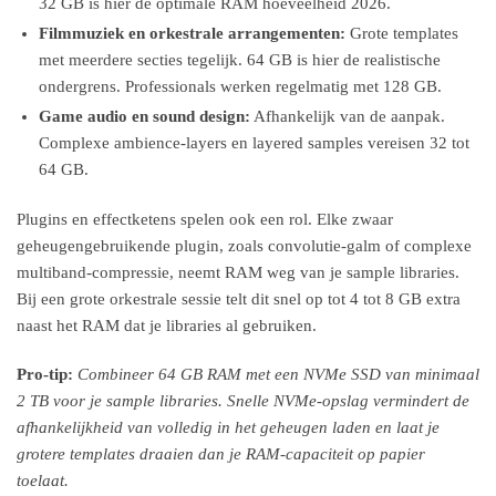
32 GB is hier de optimale RAM hoeveelheid 2026.
Filmmuziek en orkestrale arrangementen:
Grote templates
met meerdere secties tegelijk. 64 GB is hier de realistische
ondergrens. Professionals werken regelmatig met 128 GB.
Game audio en sound design:
Afhankelijk van de aanpak.
Complexe ambience-layers en layered samples vereisen 32 tot
64 GB.
Plugins en effectketens spelen ook een rol. Elke zwaar
geheugengebruikende plugin, zoals convolutie-galm of complexe
multiband-compressie, neemt RAM weg van je sample libraries.
Bij een grote orkestrale sessie telt dit snel op tot 4 tot 8 GB extra
naast het RAM dat je libraries al gebruiken.
Pro-tip:
Combineer 64 GB RAM met een NVMe SSD van minimaal
2 TB voor je sample libraries. Snelle NVMe-opslag vermindert de
afhankelijkheid van volledig in het geheugen laden en laat je
grotere templates draaien dan je RAM-capaciteit op papier
toelaat.