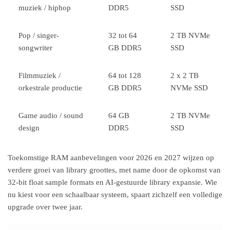
muziek / hiphop
DDR5
SSD
Pop / singer-
32 tot 64
2 TB NVMe
songwriter
GB DDR5
SSD
Filmmuziek /
64 tot 128
2 x 2 TB
orkestrale productie
GB DDR5
NVMe SSD
Game audio / sound
64 GB
2 TB NVMe
design
DDR5
SSD
Toekomstige RAM aanbevelingen voor 2026 en 2027 wijzen op
verdere groei van library groottes, met name door de opkomst van
32-bit float sample formats en AI-gestuurde library expansie. Wie
nu kiest voor een schaalbaar systeem, spaart zichzelf een volledige
upgrade over twee jaar.