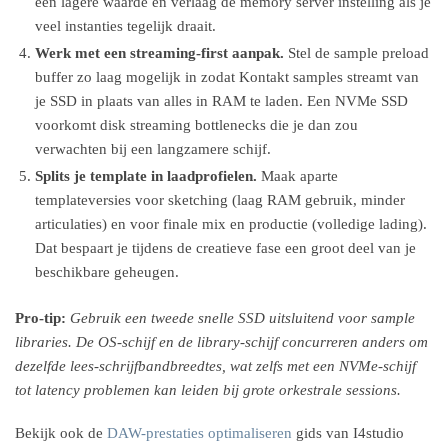
een lagere waarde en verlaag de memory server instelling als je
veel instanties tegelijk draait.
Werk met een streaming-first aanpak.
Stel de sample preload
buffer zo laag mogelijk in zodat Kontakt samples streamt van
je SSD in plaats van alles in RAM te laden. Een NVMe SSD
voorkomt disk streaming bottlenecks die je dan zou
verwachten bij een langzamere schijf.
Splits je template in laadprofielen.
Maak aparte
templateversies voor sketching (laag RAM gebruik, minder
articulaties) en voor finale mix en productie (volledige lading).
Dat bespaart je tijdens de creatieve fase een groot deel van je
beschikbare geheugen.
Pro-tip:
Gebruik een tweede snelle SSD uitsluitend voor sample
libraries. De OS-schijf en de library-schijf concurreren anders om
dezelfde lees-schrijfbandbreedtes, wat zelfs met een NVMe-schijf
tot latency problemen kan leiden bij grote orkestrale sessions.
Bekijk ook de
DAW-prestaties optimaliseren
gids van I4studio