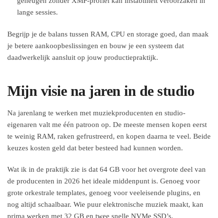
geheugen zonder XMP-profiel kan instabiliteit veroorzaken in
lange sessies.
Begrijp je de balans tussen RAM, CPU en storage goed, dan maak
je betere aankoopbeslissingen en bouw je een systeem dat
daadwerkelijk aansluit op jouw productiepraktijk.
Mijn visie na jaren in de studio
Na jarenlang te werken met muziekproducenten en studio-
eigenaren valt me één patroon op. De meeste mensen kopen eerst
te weinig RAM, raken gefrustreerd, en kopen daarna te veel. Beide
keuzes kosten geld dat beter besteed had kunnen worden.
Wat ik in de praktijk zie is dat 64 GB voor het overgrote deel van
de producenten in 2026 het ideale middenpunt is. Genoeg voor
grote orkestrale templates, genoeg voor veeleisende plugins, en
nog altijd schaalbaar. Wie puur elektronische muziek maakt, kan
prima werken met 32 GB en twee snelle NVMe SSD’s.