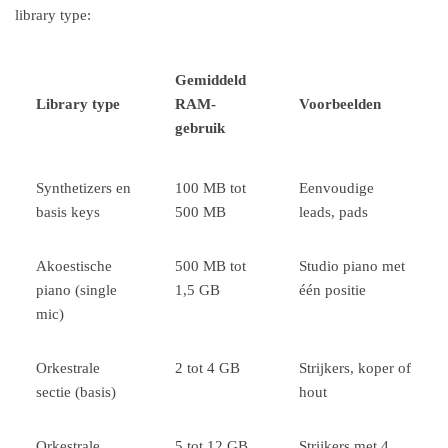
library type:
Gemiddeld
Library type
RAM-
Voorbeelden
gebruik
Synthetizers en
100 MB tot
Eenvoudige
basis keys
500 MB
leads, pads
Akoestische
500 MB tot
Studio piano met
piano (single
1,5 GB
één positie
mic)
Orkestrale
2 tot 4 GB
Strijkers, koper of
sectie (basis)
hout
Orkestrale
5 tot 12 GB
Strijkers met 4