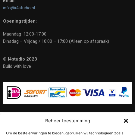
Email:
info@i4studio.nl
Openingstijden:
Maandag 12:00-17:00
Dinsdag – Vrijdag / 10:00 – 17:00 (Alleen op afspraak)
© I4studio 2023
Build with love
Beheer toestemming
10% Korting op onze
akoestische panelen
Om de beste ervaringen te bieden, gebruiken wij technologieën zoals