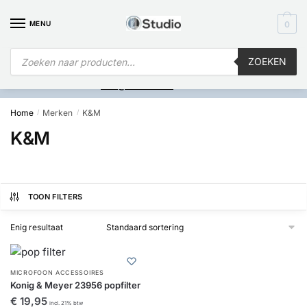
MENU
0
ZOEKEN
Is
uw computer al over op Windows 11? Heeft u vragen stuur een
mail naar
info@i4studio.nl
we bellen u snel.
Home
Merken
K&M
/
/
K&M
TOON FILTERS
Enig resultaat
MICROFOON ACCESSOIRES
Konig & Meyer 23956 popfilter
€
19,95
incl. 21% btw