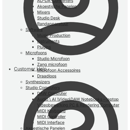
AD-DA-Converters
Akoestische Panelen
Mixers
Studio Desk
Randapparatuur
Software
Music Production
Instruments
Plugins
Microfoons
Studio Microfoon
Zang microfoon
Customer Help
Microfoon Accessoires
Draadloos
Synthesizers
Studio Computers
DAW Computer
Audio \ AI \Video\DAW Notebooks – laptop
Videobewerking PC & Rendering Computer
MIDI Keyboard
MIDI Controller
MIDI Interface
Akoestische Panelen