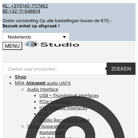
Ga
Overslaan
NL: +31(0)40-7117462
BE:+32-11-948814
naar
naar
navigatie
inhoud
Gratis verzending Op alle bestellingen boven de €70,-
Bezoek enkel op afspraak !
Nederlands
MENU
Producten
ZOEKEN
zoeken
Home
Shop
Mijn Account
Universal audio UAFX
Audio Interface
USB – Thunderbolt interfaces
PCIe Interfaces
IOS/ Android Interfaces
DSP
Studio Recording Bundel
Studio Apparatuur
Koptelefoon