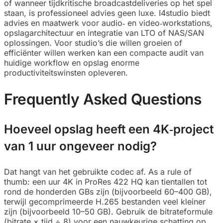
of wanneer tijdkritische broadcastdeliveries op het spel
staan, is professioneel advies geen luxe. I4studio biedt
advies en maatwerk voor audio‑ en video‑workstations,
opslagarchitectuur en integratie van LTO of NAS/SAN
oplossingen. Voor studio’s die willen groeien of
efficiënter willen werken kan een compacte audit van
huidige workflow en opslag enorme
productiviteitswinsten opleveren.
Frequently Asked Questions
Hoeveel opslag heeft een 4K‑project
van 1 uur ongeveer nodig?
Dat hangt van het gebruikte codec af. As a rule of
thumb: een uur 4K in ProRes 422 HQ kan tientallen tot
rond de honderden GBs zijn (bijvoorbeeld 60–400 GB),
terwijl gecomprimeerde H.265 bestanden veel kleiner
zijn (bijvoorbeeld 10–50 GB). Gebruik de bitrateformule
(bitrate × tijd ÷ 8) voor een nauwkeurige schatting op