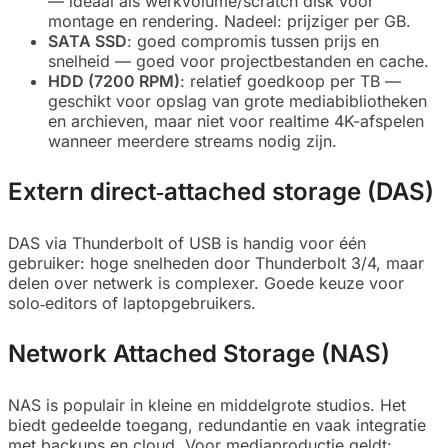
— ideaal als werkvolume/scratch disk voor
montage en rendering. Nadeel: prijziger per GB.
SATA SSD
: goed compromis tussen prijs en
snelheid — goed voor projectbestanden en cache.
HDD (7200 RPM)
: relatief goedkoop per TB —
geschikt voor opslag van grote mediabibliotheken
en archieven, maar niet voor realtime 4K-afspelen
wanneer meerdere streams nodig zijn.
Extern direct‑attached storage (DAS)
DAS via Thunderbolt of USB is handig voor één
gebruiker: hoge snelheden door Thunderbolt 3/4, maar
delen over netwerk is complexer. Goede keuze voor
solo‑editors of laptopgebruikers.
Network Attached Storage (NAS)
NAS is populair in kleine en middelgrote studios. Het
biedt gedeelde toegang, redundantie en vaak integratie
met backups en cloud. Voor mediaproductie geldt: