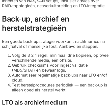
inrichten van NAS/SAN setups, inclusief advies over
RAID‑topologieën, netwerkuitbreiding en LTO‑integratie.
Back‑up, archief en
herstelstrategieën
Een goede back‑upstrategie voorkomt nachtmerries na
schijfuitval of menselijke fout. Aanbevolen stappen:
Volg de 3‑2‑1 regel: minimaal drie kopieën, op twee
verschillende media, één offsite.
Gebruik checksums voor ingest‑validatie
(MD5/SHA1) en bewaar logs.
Automatiseer regelmatige back‑ups naar LTO en/of
cloud.
Test herstelprocedures periodiek — een back‑up is
alleen goed als herstel werkt.
LTO als archiefmedium