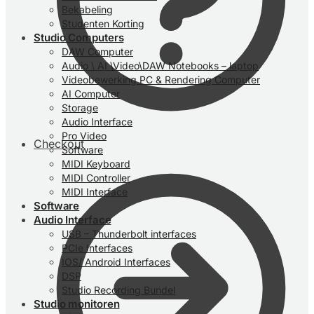
Bekabeling
Studenten Korting
Studio Computers
DAW Computer
Audio \ AI \Video\DAW Notebooks – laptop
Videobewerking PC & Rendering Computer
AI Computer
Storage
Audio Interface
Pro Video
Checkout
Software
MIDI Keyboard
MIDI Controller
MIDI Interface
Software
Audio Interface
USB – Thunderbolt interfaces
PCIe Interfaces
IOS/ Android Interfaces
DSP
Studio Recording Bundel
Studio monitoren