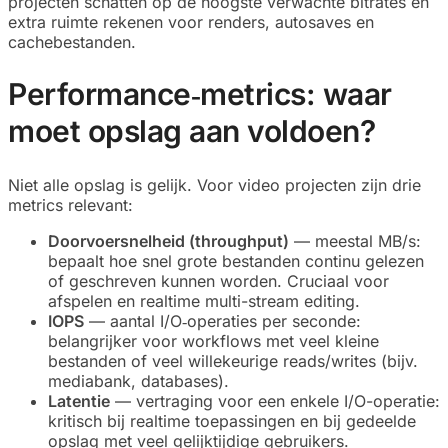
projecten schatten op de hoogste verwachte bitrates en
extra ruimte rekenen voor renders, autosaves en
cachebestanden.
Performance‑metrics: waar
moet opslag aan voldoen?
Niet alle opslag is gelijk. Voor video projecten zijn drie
metrics relevant:
Doorvoersnelheid (throughput)
— meestal MB/s:
bepaalt hoe snel grote bestanden continu gelezen
of geschreven kunnen worden. Cruciaal voor
afspelen en realtime multi-stream editing.
IOPS
— aantal I/O‑operaties per seconde:
belangrijker voor workflows met veel kleine
bestanden of veel willekeurige reads/writes (bijv.
mediabank, databases).
Latentie
— vertraging voor een enkele I/O-operatie:
kritisch bij realtime toepassingen en bij gedeelde
opslag met veel gelijktijdige gebruikers.