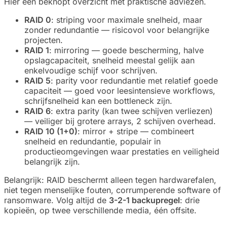
Hier een beknopt overzicht met praktische adviezen.
RAID 0
: striping voor maximale snelheid, maar
zonder redundantie — risicovol voor belangrijke
projecten.
RAID 1
: mirroring — goede bescherming, halve
opslagcapaciteit, snelheid meestal gelijk aan
enkelvoudige schijf voor schrijven.
RAID 5
: parity voor redundantie met relatief goede
capaciteit — goed voor leesintensieve workflows,
schrijfsnelheid kan een bottleneck zijn.
RAID 6
: extra parity (kan twee schijven verliezen)
— veiliger bij grotere arrays, 2 schijven overhead.
RAID 10 (1+0)
: mirror + stripe — combineert
snelheid en redundantie, populair in
productieomgevingen waar prestaties en veiligheid
belangrijk zijn.
Belangrijk: RAID beschermt alleen tegen hardwarefalen,
niet tegen menselijke fouten, corrumperende software of
ransomware. Volg altijd de
3-2-1 backupregel
: drie
kopieën, op twee verschillende media, één offsite.