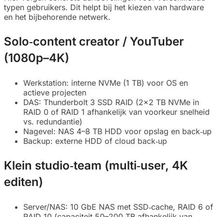
typen gebruikers. Dit helpt bij het kiezen van hardware
en het bijbehorende netwerk.
Solo‑content creator / YouTuber
(1080p–4K)
Werkstation: interne NVMe (1 TB) voor OS en
actieve projecten
DAS: Thunderbolt 3 SSD RAID (2×2 TB NVMe in
RAID 0 of RAID 1 afhankelijk van voorkeur snelheid
vs. redundantie)
Nagevel: NAS 4–8 TB HDD voor opslag en back‑up
Backup: externe HDD of cloud back‑up
Klein studio‑team (multi‑user, 4K
editen)
Server/NAS: 10 GbE NAS met SSD‑cache, RAID 6 of
RAID 10 (capaciteit 50–200 TB afhankelijk van