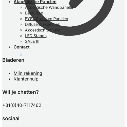
Akoestische Panelen
Akoestische Wandpanelen
Bass Trap
EYE4 Premium Panelen
Diffusers akoestiek
Akoestisch Schuim
LED Stands
SALE !!!
Contact
€
0,00
0
Bladeren
Mijn rekening
Klantenhulp
Wil je chatten?
+31(0)40-7117462
sociaal