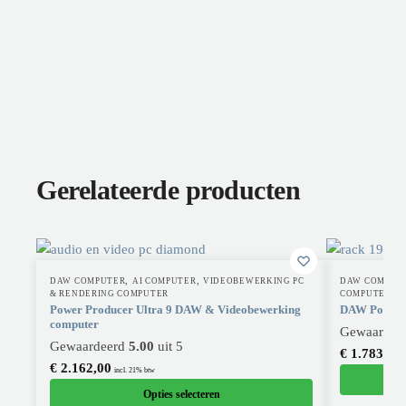
Gerelateerde producten
,
,
DAW COMPUTER
AI COMPUTER
VIDEOBEWERKING PC
DAW COMPUT
& RENDERING COMPUTER
COMPUTER
Power Producer Ultra 9 DAW & Videobewerking
DAW Power P
computer
Gewaardee
Gewaardeerd
5.00
uit 5
€
1.783,00
€
2.162,00
incl. 21% btw
Opties selecteren