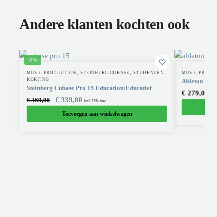
Andere klanten kochten ook
-8%
,
,
MUSIC PRODUCTION
STEINBERG CUBASE
STUDENTEN
MUSIC PRODU
KORTING
Ableton Liv
Steinberg Cubase Pro 15 Education\Educatief
€
279,00
incl
€
339,00
€
369,00
incl. 21% btw
Toevoegen aan winkelwagen