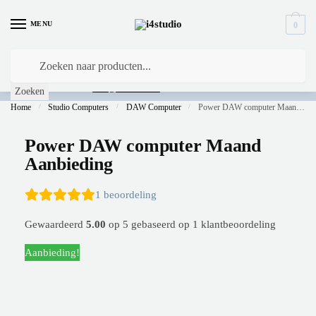
MENU
0
Is
uw computer al over op Windows 11? Heeft u vragen stuur een mail naar
info@i4studio.nl
we bellen u snel.
Zoeken
Home
/
Studio Computers
/
DAW Computer
/
Power DAW computer Maand Aanbieding
Power DAW computer Maand
Aanbieding
1
beoordeling
Gewaardeerd
5.00
op 5 gebaseerd op
1
klantbeoordeling
Aanbieding!