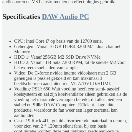
audiosporen en VST- instrumenten en effect plugins gebruikt
Specificaties
DAW Audio PC
CPU: Intel Core i7 op basis van de 12700 serie.
Geheugen : Vanaf 16 GB DDR4 3200 M/T dual channel
Memory
HDD 1: Vanaf 256GB M2 SSD Drive NVMe
HDD 2: Vanaf 1TB Sata 7200 RPM, tot de snelste M2 voor
het extreem snel laden van sample
Video: De G-force nvidea interne videokaart met 2 GB
geheugen is passief gekoeld en kan maximaal 3
beeldschermen aansluiten met VGA/DVI-D/HDMI.
Voeding/ PSU: 650 Watt voeding heeft een semi- passief
koelsysteem en zal zijn koelventilator alleen gebruiken als de
voeding het maximale vermogen bereikt, dit alles bied een
stabiel en
Stille
DAW Computer . Efficient , lage hitte
productie, waardoor de fan weer een lager toerental kan
aanhouden.
Case: 19 Rack 4U, geluid absorberende materiaal in deuren,
voor zien van 2 * 120mm silent fans, bij een basis
configuratie worden deze niet gebruikt, reeds aanwezige