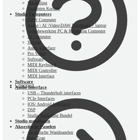
Bekabeling
Studenten Korting
Studio Computers
DAW Computer
Audio \ AI \Video\DAW Notebooks – laptop
Videobewerking PC & Rendering Computer
AI Computer
Storage
Audio Interface
Pro Video
Software
MIDI Keyboard
MIDI Controller
MIDI Interface
Software
Checkout
Audio Interface
USB – Thunderbolt interfaces
PCIe Interfaces
IOS/ Android Interfaces
DSP
Studio Recording Bundel
Studio monitoren
Akoestische Panelen
Akoestische Wandpanelen
Bass Trap