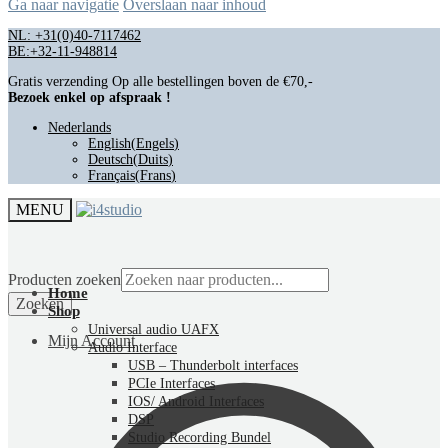
Ga naar navigatie
Overslaan naar inhoud
NL: +31(0)40-7117462
BE:+32-11-948814
Gratis verzending Op alle bestellingen boven de €70,-
Bezoek enkel op afspraak !
Nederlands
English
(
Engels
)
Deutsch
(
Duits
)
Français
(
Frans
)
MENU
Producten zoeken
Home
Zoeken
Shop
Universal audio UAFX
Mijn Account
Audio Interface
USB – Thunderbolt interfaces
PCIe Interfaces
IOS/ Android Interfaces
DSP
Studio Recording Bundel