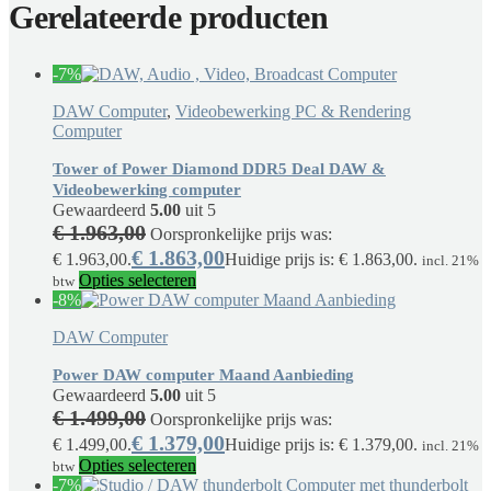
Gerelateerde producten
-7%
DAW Computer
,
Videobewerking PC & Rendering
Computer
Tower of Power Diamond DDR5 Deal DAW &
Videobewerking computer
Gewaardeerd
5.00
uit 5
€
1.963,00
Oorspronkelijke prijs was:
€
1.863,00
€ 1.963,00.
Huidige prijs is: € 1.863,00.
incl. 21%
Opties selecteren
btw
-8%
DAW Computer
Power DAW computer Maand Aanbieding
Gewaardeerd
5.00
uit 5
€
1.499,00
Oorspronkelijke prijs was:
€
1.379,00
€ 1.499,00.
Huidige prijs is: € 1.379,00.
incl. 21%
Opties selecteren
btw
-7%