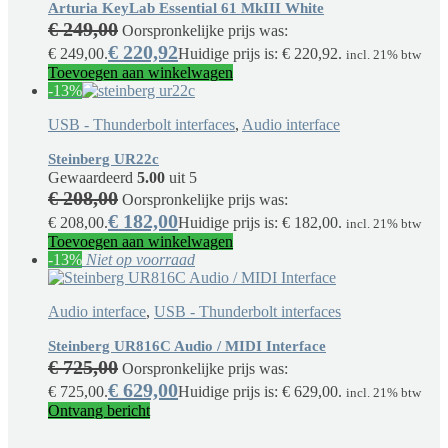
Arturia KeyLab Essential 61 MkIII White
€
249,00
Oorspronkelijke prijs was:
€
220,92
€ 249,00.
Huidige prijs is: € 220,92.
incl. 21% btw
Toevoegen aan winkelwagen
-13%
USB - Thunderbolt interfaces
,
Audio interface
Steinberg UR22c
Gewaardeerd
5.00
uit 5
€
208,00
Oorspronkelijke prijs was:
€
182,00
€ 208,00.
Huidige prijs is: € 182,00.
incl. 21% btw
Toevoegen aan winkelwagen
-13%
Niet op voorraad
Audio interface
,
USB - Thunderbolt interfaces
Steinberg UR816C Audio / MIDI Interface
€
725,00
Oorspronkelijke prijs was:
€
629,00
€ 725,00.
Huidige prijs is: € 629,00.
incl. 21% btw
Ontvang bericht