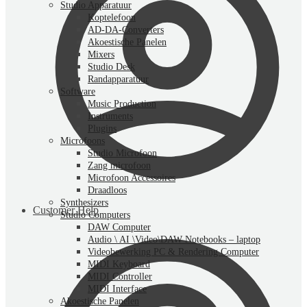
Studio Apparatuur
Koptelefoon
AD-DA-Converters
Akoestische Panelen
Mixers
Studio Desk
Randapparatuur
Software
Music Production
Instruments
Plugins
Microfoons
Studio Microfoon
Zang microfoon
Microfoon Accessoires
Draadloos
Synthesizers
Customer Help
Studio Computers
DAW Computer
Audio \ AI \Video\DAW Notebooks – laptop
Videobewerking PC & Rendering Computer
MIDI Keyboard
MIDI Controller
MIDI Interface
Akoestische Panelen