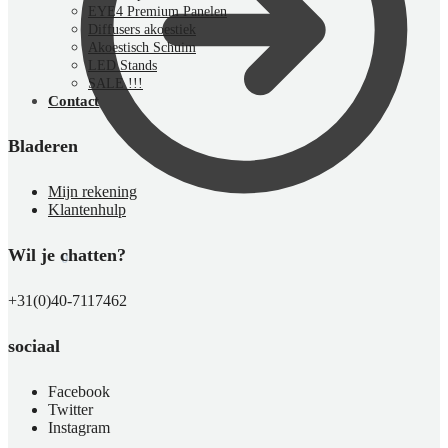
EYE4 Premium Panelen
Diffusers akoestiek
Akoestisch Schuim
LED Stands
SALE !!!
Contact
Bladeren
Mijn rekening
Klantenhulp
Wil je chatten?
€
0,00
0
+31(0)40-7117462
sociaal
Facebook
Twitter
Instagram