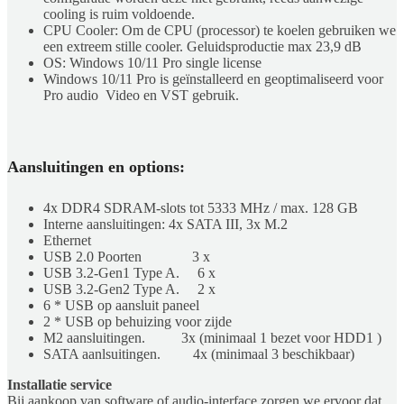
cooling is ruim voldoende.
CPU Cooler: Om de CPU (processor) te koelen gebruiken we
een extreem stille cooler. Geluidsproductie max 23,9 dB
OS: Windows 10/11 Pro single license
Windows 10/11 Pro is geïnstalleerd en geoptimaliseerd voor
Pro audio Video en VST gebruik.
Aansluitingen en options:
4x DDR4 SDRAM-slots tot 5333 MHz / max. 128 GB
Interne aansluitingen: 4x SATA III, 3x M.2
Ethernet
USB 2.0 Poorten 3 x
USB 3.2-Gen1 Type A. 6 x
USB 3.2-Gen2 Type A. 2 x
6 * USB op aansluit paneel
2 * USB op behuizing voor zijde
M2 aansluitingen. 3x (minimaal 1 bezet voor HDD1 )
SATA aanlsuitingen. 4x (minimaal 3 beschikbaar)
Installatie service
Bij aankoop van software of audio-interface zorgen we ervoor dat