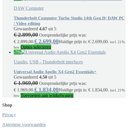
DAW Computer
Thunderbolt Computer Turbo Studio 14th Gen i9/ DAW PC
/ Video editing
Gewaardeerd
4.67
uit 5
€
2.899,00
Oorspronkelijke prijs was:
€
2.699,00
€ 2.899,00.
Huidige prijs is: € 2.699,00.
incl. 21%
Opties selecteren
btw
-7%
Uaudio
,
USB - Thunderbolt interfaces
Universal Audio Apollo X4 Gen2 Essentials+
Gewaardeerd
4.50
uit 5
€
1.969,00
Oorspronkelijke prijs was:
€
1.834,00
€ 1.969,00.
Huidige prijs is: € 1.834,00.
incl. 21%
Toevoegen aan winkelwagen
btw
Shop
Privacy
Algemene voorwaarden