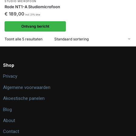
STUDIO MICROFOON
Rode NT1-A Studiomicrofoon
€
189,00
incl. 21% btw
Ontvang bericht
Toont alle 5 resultaten
Shop
Privacy
Algemene voorwaarden
Akoestische panelen
Blog
About
Contact