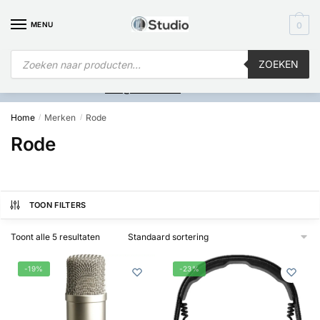
MENU
0
ZOEKEN
Is
uw computer al over op Windows 11? Heeft u vragen stuur een
mail naar
info@i4studio.nl
we bellen u snel.
Home
Merken
Rode
/
/
Rode
TOON FILTERS
Toont alle 5 resultaten
-19%
-23%