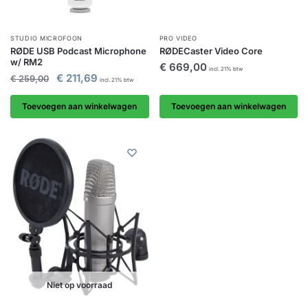
STUDIO MICROFOON
PRO VIDEO
RØDE USB Podcast Microphone
RØDECaster Video Core
w/ RM2
€
669,00
incl. 21% btw
€
211,69
€
259,00
incl. 21% btw
Toevoegen aan winkelwagen
Toevoegen aan winkelwagen
Niet op voorraad