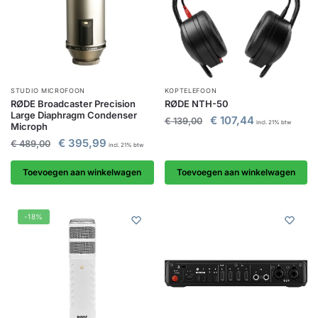
STUDIO MICROFOON
KOPTELEFOON
RØDE Broadcaster Precision
RØDE NTH-50
Large Diaphragm Condenser
€
107,44
€
139,00
incl. 21% btw
Microph
€
395,99
€
489,00
incl. 21% btw
Toevoegen aan winkelwagen
Toevoegen aan winkelwagen
-18%