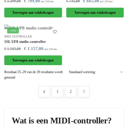
€
799,00
€
665,00
€
1.299,00
€
735,00
incl. 21% btw
incl. 21% btw
Toevoegen aan winkelwagen
Toevoegen aan winkelwagen
-14%
MIDI CONTROLLER
SSL UF8 studio controller
€
1.157,00
€
1.345,00
incl. 21% btw
Toevoegen aan winkelwagen
Resultaat 25–29 van de 29 resultaten wordt
getoond
1
2
3
Wat is een MIDI-controller?