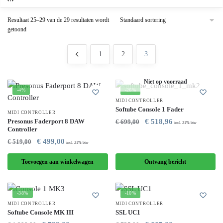
Resultaat 25–29 van de 29 resultaten wordt
getoond
1
2
3
Niet op voorraad
-4%
-26%
MIDI CONTROLLER
Softube Console 1 Fader
MIDI CONTROLLER
Presonus Faderport 8 DAW
€
518,96
€
699,00
incl. 21% btw
Controller
€
499,00
€
519,00
incl. 21% btw
Toevoegen aan winkelwagen
Ontvang bericht
-38%
-10%
MIDI CONTROLLER
MIDI CONTROLLER
Softube Console MK III
SSL UC1