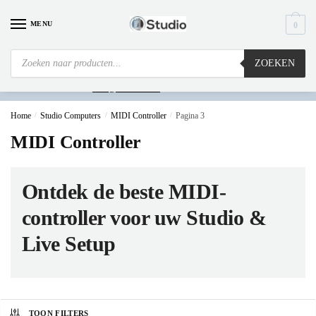
MENU
0
ZOEKEN
Is
uw computer al over op Windows 11? Heeft u vragen stuur een mail naar
info@i4studio.nl
we bellen u snel.
Home
/
Studio Computers
/
MIDI Controller
/
Pagina 3
MIDI Controller
Ontdek de beste MIDI-
controller voor uw Studio &
Live Setup
TOON FILTERS