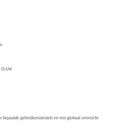
ve
 uw DAW
epaalde gebruikerssleutels en een globaal overzicht