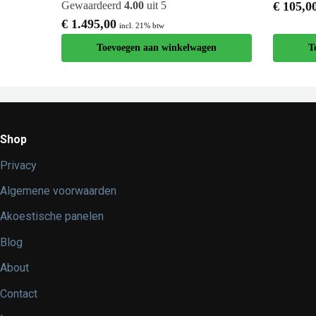
Gewaardeerd
4.00
uit 5
€
105,0
€
1.495,00
incl. 21% btw
Toevoegen aan winkelwagen
T
Shop
Privacy
Algemene voorwaarden
Akoestische panelen
Blog
About
Contact