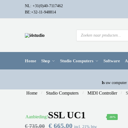
G
O
NL: +31(0)40-7117462
a
v
BE:+32-11-948814
n
e
a
r
P
a
s
r
r
l
o
d
n
a
u
a
a
c
t
v
n
Home
Shop
Studio Computers
Software
A
e
i
n
n
z
g
a
o
e
a
a
Is
uw computer a
k
t
r
e
Home
Studio Computers
MIDI Controller
/
/
/
n
i
i
e
n
h
SSL UC1
Aanbieding!
o
-10%
O
H
€
665,00
u
€
735,00
incl. 21% btw