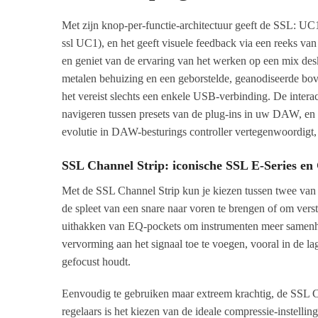
Met zijn knop-per-functie-architectuur geeft de SSL: UC
ssl UC1), en het geeft visuele feedback via een reeks v
en geniet van de ervaring van het werken op een mix des
metalen behuizing en een geborstelde, geanodiseerde bov
het vereist slechts een enkele USB-verbinding. De interac
navigeren tussen presets van de plug-ins in uw DAW, en 
evolutie in DAW-besturings controller vertegenwoordigt,
SSL Channel Strip: iconische SSL E-Series e
Met de SSL Channel Strip kun je kiezen tussen twee van 
de spleet van een snare naar voren te brengen of om verst
uithakken van EQ-pockets om instrumenten meer samenhan
vervorming aan het signaal toe te voegen, vooral in de la
gefocust houdt.
Eenvoudig te gebruiken maar extreem krachtig, de SSL C
regelaars is het kiezen van de ideale compressie-instellin