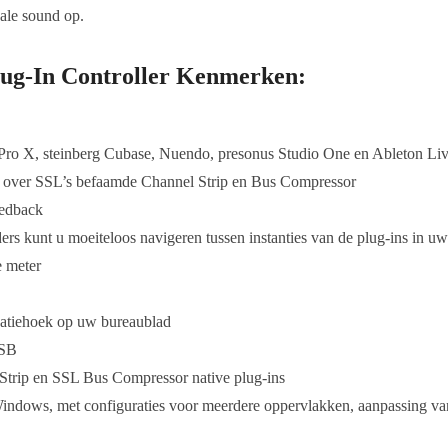
kale sound op.
lug-In Controller Kenmerken:
 Pro X, steinberg Cubase, Nuendo, presonus Studio One en Ableton Li
role over SSL’s befaamde Channel Strip en Bus Compressor
eedback
ers kunt u moeiteloos navigeren tussen instanties van de plug-ins in
e meter
vatiehoek op uw bureaublad
USB
 Strip en SSL Bus Compressor native plug-ins
ows, met configuraties voor meerdere oppervlakken, aanpassing van b