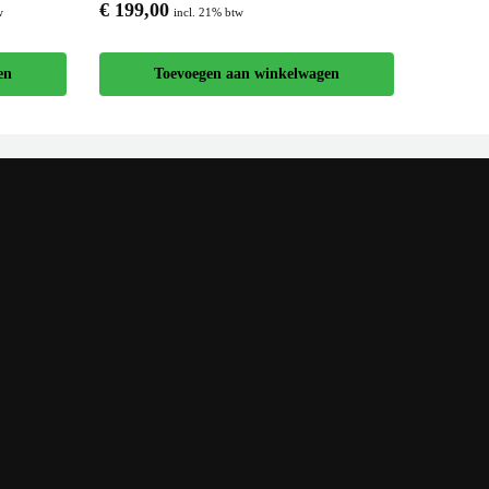
€
199,00
w
incl. 21% btw
en
Toevoegen aan winkelwagen