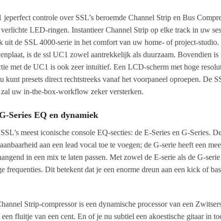
1 jeperfect controle over SSL’s beroemde Channel Strip en Bus Compres
an verlichte LED-ringen. Instantieer Channel Strip op elke track in 
k uit de SSL 4000-serie in het comfort van uw home- of project-studio.
enplaat, is de ssl UC1 zowel aantrekkelijk als duurzaam. Bovendien i
tie met de UC1 is ook zeer intuïtief. Een LCD-scherm met hoge resolutie
u kunt presets direct rechtstreeks vanaf het voorpaneel oproepen. De
 zal uw in-the-box-workflow zeker versterken.
n G-Series EQ en dynamiek
SSL’s meest iconische console EQ-secties: de E-Series en G-Series. De 
aanbaarheid aan een lead vocal toe te voegen; de G-serie heeft een meer
gend in een mix te laten passen. Met zowel de E-serie als de G-seri
ge frequenties. Dit betekent dat je een enorme dreun aan een kick of bas
hannel Strip-compressor is een dynamische processor van een Zwitser
g een fluitje van een cent. En of je nu subtiel een akoestische gitaar in