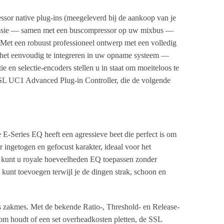
sor native plug-ins (meegeleverd bij de aankoop van je
uw sessie — samen met een buscompressor op uw mixbus —
 Met een robuust professioneel ontwerp met een volledig
s het eenvoudig te integreren in uw opname systeem —
 en selectie-encoders stellen u in staat om moeiteloos te
 SSL UC1 Advanced Plug-in Controller, die de volgende
E-Series EQ heeft een agressieve beet die perfect is om
 ingetogen en gefocust karakter, ideaal voor het
e kunt u royale hoeveelheden EQ toepassen zonder
 kunt toevoegen terwijl je de dingen strak, schoon en
s zakmes. Met de bekende Ratio-, Threshold- en Release-
 toom houdt of een set overheadkosten pletten, de SSL