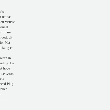
fect
r native
eft visuele
hannel
or op uw
 desk uit
io. Met
huizing en
reren in
inding. De
et hoge
e navigeren
ect
nced Plug-
oller
n.