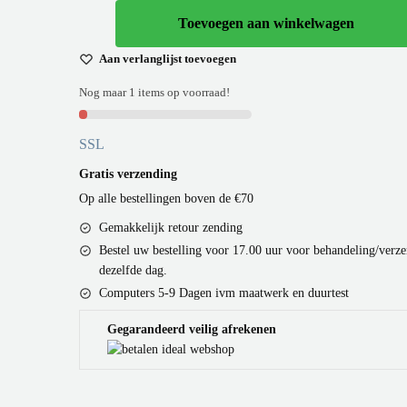
r
S
Toevoegen aan winkelwagen
i
6
S
j
6
L
Aan verlanglijst toevoegen
U
s
5
Nog maar 1 items op voorraad!
C
w
,
1
a
0
SSL
a
s
0
a
Gratis verzending
:
.
n
Op alle bestellingen boven de €70
€
t
Gemakkelijk retour zending
a
Bestel uw bestelling voor 17.00 uur voor behandeling/verz
l
7
dezelfde dag.
3
Computers 5-9 Dagen ivm maatwerk en duurtest
5
Gegarandeerd veilig afrekenen
,
0
0