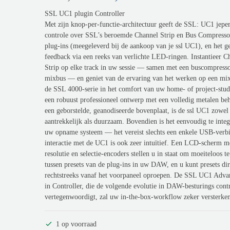
d
o
u
SSL UC1 plugin Controller
r
i
Met zijn knop-per-functie-architectuur geeft de SSL: UC1 jeper
controle over SSL’s beroemde Channel Strip en Bus Compresso
s
d
plug-ins (meegeleverd bij de aankoop van je ssl UC1), en het ge
p
i
feedback via een reeks van verlichte LED-ringen. Instantieer C
Strip op elke track in uw sessie — samen met een buscompress
r
g
mixbus — en geniet van de ervaring van het werken op een mix
o
e
de SSL 4000-serie in het comfort van uw home- of project-stud
n
p
een robuust professioneel ontwerp met een volledig metalen be
een geborstelde, geanodiseerde bovenplaat, is de ssl UC1 zowel
k
r
aantrekkelijk als duurzaam. Bovendien is het eenvoudig te integ
e
i
uw opname systeem — het vereist slechts een enkele USB-verb
l
j
interactie met de UC1 is ook zeer intuïtief. Een LCD-scherm m
resolutie en selectie-encoders stellen u in staat om moeiteloos t
i
s
tussen presets van de plug-ins in uw DAW, en u kunt presets dir
j
i
rechtstreeks vanaf het voorpaneel oproepen. De SSL UC1 Adva
in Controller, die de volgende evolutie in DAW-besturings contr
k
s
vertegenwoordigt, zal uw in-the-box-workflow zeker versterke
e
:
p
€
1 op voorraad