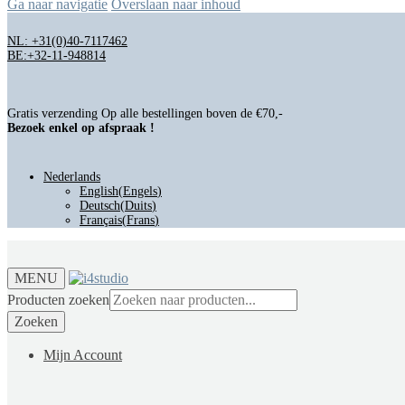
Ga naar navigatie
Overslaan naar inhoud
NL: +31(0)40-7117462
BE:+32-11-948814
Gratis verzending Op alle bestellingen boven de €70,-
Bezoek enkel op afspraak !
Nederlands
English
(
Engels
)
Deutsch
(
Duits
)
Français
(
Frans
)
MENU
Producten zoeken
Zoeken
Mijn Account