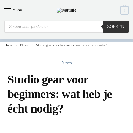
MENU
0
ZOEKEN
Is
uw computer al over op Windows 11? Heeft u vragen stuur een mail naar
info@i4studio.nl
we bellen u snel.
Home
/
News
/
Studio gear voor beginners: wat heb je écht nodig?
News
Studio gear voor
beginners: wat heb je
écht nodig?