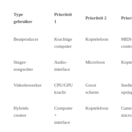
Type
Prioriteit
Prioriteit 2
Priori
gebruiker
1
Beatproducer
Krachtige
Koptelefoon
MIDI
computer
contro
Singer-
Audio-
Microfoon
Kopte
songwriter
interface
Videobewerker
CPU/GPU
Groot
Snell
kracht
scherm
opsla
Hybride
Computer
Koptelefoon
Camer
creator
+
micro
interface