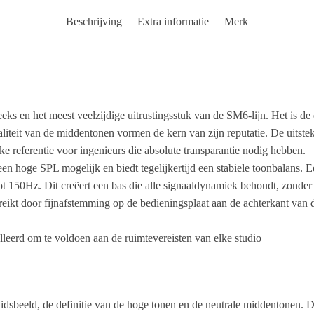
Beschrijving
Extra informatie
Merk
eeks en het meest veelzijdige uitrustingsstuk van de SM6-lijn. Het is 
aliteit van de middentonen vormen de kern van zijn reputatie. De uitstek
ke referentie voor ingenieurs die absolute transparantie nodig hebben.
hoge SPL mogelijk en biedt tegelijkertijd een stabiele toonbalans. E
tot 150Hz. Dit creëert een bas die alle signaaldynamiek behoudt, zonder
bereikt door fijnafstemming op de bedieningsplaat aan de achterkant van 
leerd om te voldoen aan de ruimtevereisten van elke studio
dsbeeld, de definitie van de hoge tonen en de neutrale middentonen. De