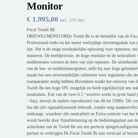
Monitor
€
1.995,00
incl. 21% btw
Focal Twin6 BE
DRIEWEGMONITORDe Twin6 Be is de bestseller van de Foca
Professional-reeks en het meest veelzijdige uitrustingsstuk van
lijn. Het is de enige noodzakelijke oplossing voor opnemen, mi
masteren. De beeldprecisie, de hoge resolutie en de neutraliteit
middentonen vormen de kern van zijn reputatie. De uitstekende 
van de bas- en middenbasregisters, zelfs bij zeer hoge geluidsni
maakt het een onvermijdelijke referentie voor ingenieurs die ab
transparantie nodig hebben.Bovendien maakt het ontwerp van 
Twin6 Be een hoge SPL mogelijk en biedt tegelijkertijd een sta
toonbalans. Een van de twee 6.5 “woofers werkt in grote band
– bas), terwijl de andere reproduceert van 40 tot 150Hz. Dit cre
bas die alle signaaldynamiek behoudt, zonder enig maskeereffec
midrange, waardoor alle neutraliteit en Extra controle van het b
wordt bereikt door fijnafstemming op de bedieningsplaat aan d
achterkant van de Twin6 Be om een ​​perfecte spiegelconfigurati
partner te verkrijgen.De Focal Twin6 Be kan verticaal of horizo