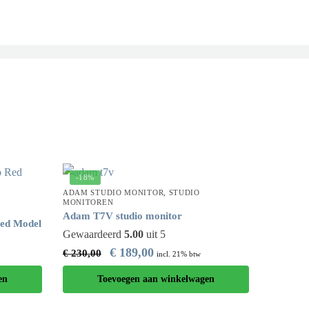
-18%
ADAM STUDIO MONITOR
,
STUDIO
MONITOREN
Adam T7V studio monitor
Red Model
Gewaardeerd
5.00
uit 5
€
189,00
€
230,00
incl. 21% btw
en
Toevoegen aan winkelwagen