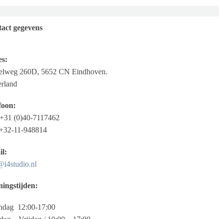
act gegevens
s:
elweg 260D, 5652 CN Eindhoven.
rland
foon:
+31 (0)40-7117462
 +32-11-948814
l:
@i4studio.nl
ingstijden:
dag 12:00-17:00