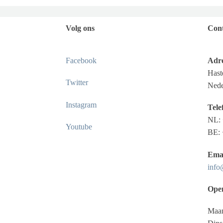
Volg ons
Cont
Facebook
Adre
Hast
Twitter
Nede
Instagram
Tele
NL: 
Youtube
BE:
Emai
info
Open
Maan