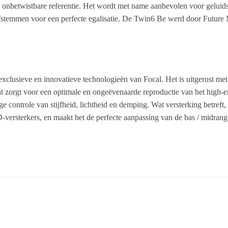
n onbetwistbare referentie. Het wordt met name aanbevolen voor geluidst
n afstemmen voor een perfecte egalisatie. De Twin6 Be werd door Future
exclusieve en innovatieve technologieën van Focal. Het is uitgerust 
dat zorgt voor een optimale en ongeëvenaarde reproductie van het high-
 controle van stijfheid, lichtheid en demping. Wat versterking betreft
D-versterkers, en maakt het de perfecte aanpassing van de bas / midran