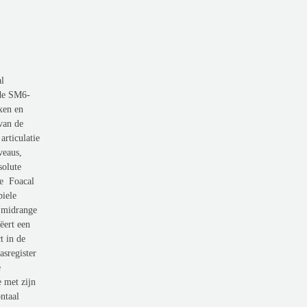
l
 de SM6-
xen en
 van de
articulatie
veaus,
solute
de Foacal
biele
 (midrange
ëert een
t in de
asregister
e
e met zijn
ntaal