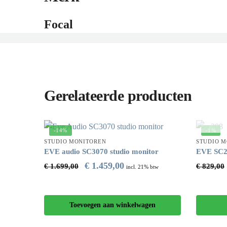
Focal
Gerelateerde producten
-14%
-1%
STUDIO MONITOREN
STUDIO 
EVE audio SC3070 studio monitor
EVE SC20
€
1.459,00
€
1.699,00
€
829,00
incl. 21% btw
Toevoegen aan winkelwagen