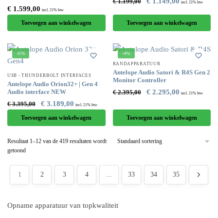
€
1.149,00
€
1.199,00
incl. 21% btw
€
1.599,00
incl. 21% btw
Toevoegen aan winkelwagen
Toevoegen aan winkelwagen
-6%
-4%
RANDAPPARATUUR
Antelope Audio Satori & R4S Gen 2
USB - THUNDERBOLT INTERFACES
Monitor Controller
Antelope Audio Orion32+ | Gen 4
Audio interface NEW
€
2.295,00
€
2.395,00
incl. 21% btw
€
3.189,00
€
3.395,00
incl. 21% btw
Toevoegen aan winkelwagen
Toevoegen aan winkelwagen
Resultaat 1–12 van de 419 resultaten wordt
getoond
1
2
3
4
...
33
34
35
Opname apparatuur van topkwaliteit