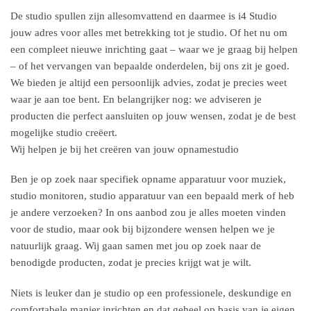
De studio spullen zijn allesomvattend en daarmee is i4 Studio
jouw adres voor alles met betrekking tot je studio. Of het nu om
een compleet nieuwe inrichting gaat – waar we je graag bij helpen
– of het vervangen van bepaalde onderdelen, bij ons zit je goed.
We bieden je altijd een persoonlijk advies, zodat je precies weet
waar je aan toe bent. En belangrijker nog: we adviseren je
producten die perfect aansluiten op jouw wensen, zodat je de best
mogelijke studio creëert.
Wij helpen je bij het creëren van jouw opnamestudio
Ben je op zoek naar specifiek opname apparatuur voor muziek,
studio monitoren, studio apparatuur van een bepaald merk of heb
je andere verzoeken? In ons aanbod zou je alles moeten vinden
voor de studio, maar ook bij bijzondere wensen helpen we je
natuurlijk graag. Wij gaan samen met jou op zoek naar de
benodigde producten, zodat je precies krijgt wat je wilt.
Niets is leuker dan je studio op een professionele, deskundige en
comfortabele manier inrichten en dat geheel op basis van je eigen