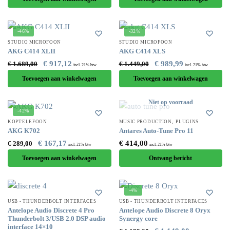
-46%
-32%
STUDIO MICROFOON
STUDIO MICROFOON
AKG C414 XLII
AKG C414 XLS
€
917,12
€
989,99
€
1.689,00
€
1.449,00
incl. 21% btw
incl. 21% btw
Toevoegen aan winkelwagen
Toevoegen aan winkelwagen
Niet op voorraad
-42%
,
KOPTELEFOON
MUSIC PRODUCTION
PLUGINS
AKG K702
Antares Auto-Tune Pro 11
€
167,17
€
414,00
€
289,00
incl. 21% btw
incl. 21% btw
Toevoegen aan winkelwagen
Ontvang bericht
-4%
USB - THUNDERBOLT INTERFACES
USB - THUNDERBOLT INTERFACES
Antelope Audio Discrete 4 Pro
Antelope Audio Discrete 8 Oryx
Thunderbolt 3/USB 2.0 DSP audio
Synergy core
interface 14×10