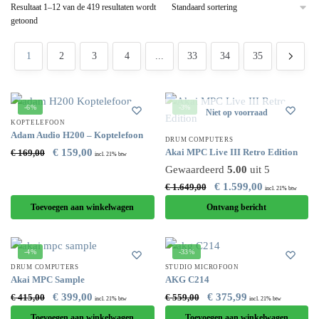
Resultaat 1–12 van de 419 resultaten wordt
getoond
1
2
3
4
...
33
34
35
-6%
-3%
Niet op voorraad
KOPTELEFOON
Adam Audio H200 – Koptelefoon
DRUM COMPUTERS
€
159,00
Akai MPC Live III Retro Edition
€
169,00
incl. 21% btw
Gewaardeerd
5.00
uit 5
€
1.599,00
€
1.649,00
incl. 21% btw
Toevoegen aan winkelwagen
Ontvang bericht
-4%
-33%
DRUM COMPUTERS
STUDIO MICROFOON
Akai MPC Sample
AKG C214
€
399,00
€
375,99
€
415,00
€
559,00
incl. 21% btw
incl. 21% btw
Toevoegen aan winkelwagen
Toevoegen aan winkelwagen