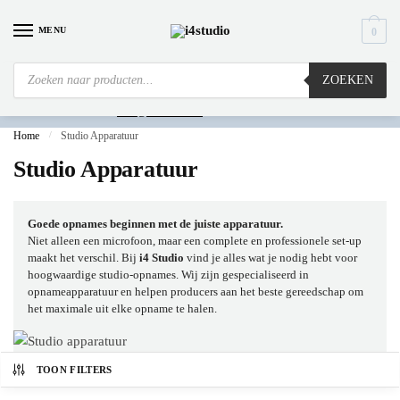
MENU
0
ZOEKEN
Is
uw computer al over op Windows 11? Heeft u vragen stuur een mail naar
info@i4studio.nl
we bellen u snel.
Home
/
Studio Apparatuur
Studio Apparatuur
Goede opnames beginnen met de juiste apparatuur.
Niet alleen een microfoon, maar een complete en professionele set-up
maakt het verschil. Bij
i4 Studio
vind je alles wat je nodig hebt voor
hoogwaardige studio-opnames. Wij zijn gespecialiseerd in
opnameapparatuur en helpen producers aan het beste gereedschap om
het maximale uit elke opname te halen.
TOON FILTERS