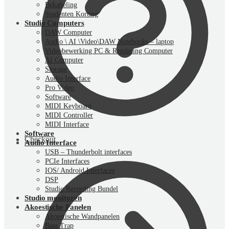
Bekabeling
Studenten Korting
Studio Computers
DAW Computer
Audio \ AI \Video\DAW Notebooks – laptop
Videobewerking PC & Rendering Computer
AI Computer
Storage
Audio Interface
Pro Video
Software
MIDI Keyboard
MIDI Controller
MIDI Interface
Software
Checkout
Audio Interface
USB – Thunderbolt interfaces
PCIe Interfaces
IOS/ Android Interfaces
DSP
Studio Recording Bundel
Studio monitoren
Akoestische Panelen
Akoestische Wandpanelen
Bass Trap