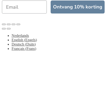
Ontvang 10% korting
Nederlands
English
(
Engels
)
Deutsch
(
Duits
)
Français
(
Frans
)