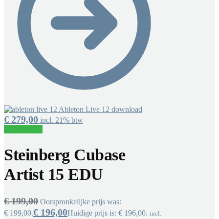
Ableton Live 12 download
€
279,00
incl. 21% btw
Aanbieding!
Steinberg Cubase
Artist 15 EDU
€
199,00
Oorspronkelijke prijs was:
€
196,00
€ 199,00.
Huidige prijs is: € 196,00.
incl.