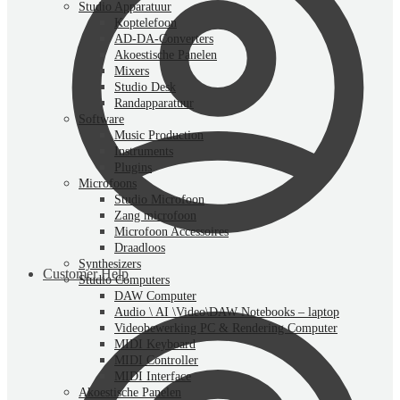
Studio Apparatuur
Koptelefoon
AD-DA-Converters
Akoestische Panelen
Mixers
Studio Desk
Randapparatuur
Software
Music Production
Instruments
Plugins
Microfoons
Studio Microfoon
Zang microfoon
Microfoon Accessoires
Draadloos
Synthesizers
Customer Help
Studio Computers
DAW Computer
Audio \ AI \Video\DAW Notebooks – laptop
Videobewerking PC & Rendering Computer
MIDI Keyboard
MIDI Controller
MIDI Interface
Akoestische Panelen