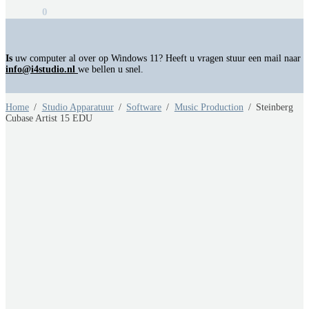
€
0,00
0
Is
uw computer al over op Windows 11? Heeft u vragen stuur een mail naar
info@i4studio.nl
we bellen u snel.
Home
/
Studio Apparatuur
/
Software
/
Music Production
/
Steinberg
Cubase Artist 15 EDU