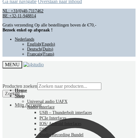
Ga naar navigatie
Overslaan naar inhoud
NL: +31(0)40-7117462
BE:+32-11-948814
Gratis verzending Op alle bestellingen boven de €70,-
Bezoek enkel op afspraak !
Nederlands
English
(
Engels
)
Deutsch
(
Duits
)
Français
(
Frans
)
MENU
Producten zoeken
Home
Zoeken
Shop
Universal audio UAFX
Mijn Account
Audio Interface
USB – Thunderbolt interfaces
PCIe Interfaces
IOS/ Android Interfaces
DSP
Studio Recording Bundel