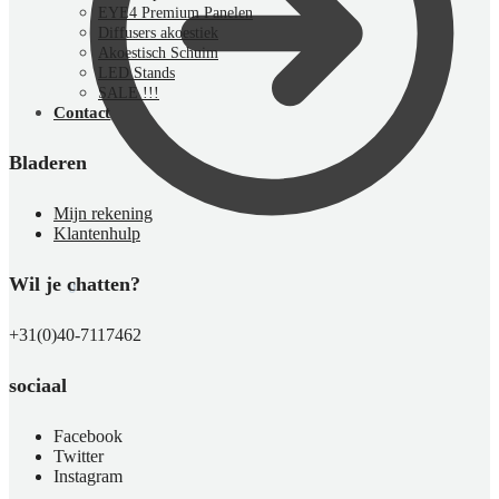
EYE4 Premium Panelen
Diffusers akoestiek
Akoestisch Schuim
LED Stands
SALE !!!
Contact
Bladeren
Mijn rekening
Klantenhulp
Wil je chatten?
€
0,00
0
+31(0)40-7117462
sociaal
Facebook
Twitter
Instagram