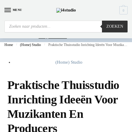
MENU
0
ZOEKEN
Is
uw computer al over op Windows 11? Heeft u vragen stuur een mail naar
info@i4studio.nl
we bellen u snel.
Home
/
(Home) Studio
/
Praktische Thuisstudio Inrichting Ideeën Voor Muzikanten En Producers
(Home) Studio
Praktische Thuisstudio
Inrichting Ideeën Voor
Muzikanten En
Producers