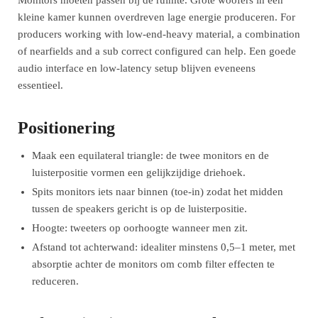
Monitors moeten passen bij de ruimte. Grote woofers in een
kleine kamer kunnen overdreven lage energie produceren. For
producers working with low-end-heavy material, a combination
of nearfields and a sub correct configured can help. Een goede
audio interface en low-latency setup blijven eveneens
essentieel.
Positionering
Maak een equilateral triangle: de twee monitors en de
luisterpositie vormen een gelijkzijdige driehoek.
Spits monitors iets naar binnen (toe-in) zodat het midden
tussen de speakers gericht is op de luisterpositie.
Hoogte: tweeters op oorhoogte wanneer men zit.
Afstand tot achterwand: idealiter minstens 0,5–1 meter, met
absorptie achter de monitors om comb filter effecten te
reduceren.