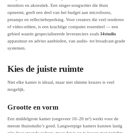
monitors en akoestiek. Een singer-songwriter die thuis
opneemt, geeft een deel van het budget aan microfoons,
preamps en reflectiebeperking. Voor creators die veel renderen
of video-editen, is een krachtige computer essentieel — een
gebied waarin gespecialiseerde leveranciers zoals
I4studio
apparatuur en advies aanbieden, van audio- tot broadcast-grade
systemen.
Kies de juiste ruimte
Niet elke kamer is ideaal, maar met slimme keuzes is veel
mogelijk.
Grootte en vorm
Een middelgrote kamer (ongeveer 10–20 m²) werkt voor de
meeste thuisstudio’s goed. Langwerpige kamers kunnen lastig
zijn door staande golven, maar dat is op te lossen met gerichte