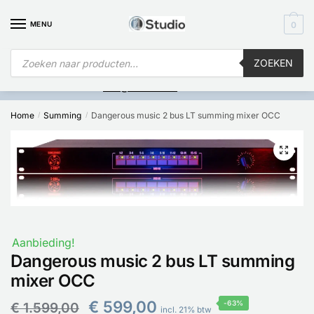
MENU
0
ZOEKEN
Is
uw computer al over op Windows 11? Heeft u vragen stuur een
mail naar
info@i4studio.nl
we bellen u snel.
Home
Summing
Dangerous music 2 bus LT summing mixer OCC
/
/
🔍
Aanbieding!
Dangerous music 2 bus LT summing
mixer OCC
€
599,00
-63%
€
1.599,00
incl. 21% btw