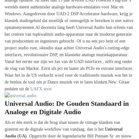
analoge opname. Al meer dan 15 jaar leveren UAD Powered Plug-Ins 's
werelds meest authentieke analoge hardware-emulaties voor Mac en
Windows. Aangedreven door UAD-2 DSP Accelerator-hardware, krijg je
klassiek studiogeluid dat moeilijk of onmogelijk te bereiken is met native
opnamesystemen.Al decennia lang heeft Universal Audio hun erfenis van
het creëren van topkwaliteit audio-apparatuur naar de moderne generatie
van producenten en ingenieurs gebracht. Of u nu een pro bent of een
project studio runt, i4studio staat achter Universal Audio's cutting-edge
interfaces, revolutionaire DSP, en klassieke analoge muziekapparatuur.
Vanaf het eerste uur zijn we fan van de UAD interfaces , zelfs nog onder
de vlag van Mackie. Eerst als pci en laater als PCIe en extrane interfaces.
Waar het in de US verkocht word voor de traditionele muziek was het in
de benlux de tool om je Dance muziek vet te laten klinken.New: Gitaar
pedalen uit de
UAFX serie
Universal Audio: De Gouden Standaard in
Analoge en Digitale Audio
Als er één merk is dat de brug slaat tussen de vintage klanken van
gisteren en de digitale workflow van vandaag, dan is het
Universal
Audio (UA)
. Opgericht door de legendarische Bill Putnam Sr. en nieuw