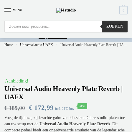
MENU
0
ZOEKEN
Is
uw computer al over op Windows 11? Heeft u vragen stuur een mail naar
info@i4studio.nl
we bellen u snel.
Home
/
Universal audio UAFX
/
Universal Audio Heavenly Plate Reverb | UAFX
Aanbieding!
Universal Audio Heavenly Plate Reverb |
UAFX
€
172,99
-8%
€
189,00
incl. 21% btw
Voeg de tijdloze, zijdezachte galm van klassieke Duitse studio-platen toe
aan uw setup met de
Universal Audio Heavenly Plate Reverb
. Dit
compacte pedaal biedt een ongeëvenaarde emulatie van de legendarische