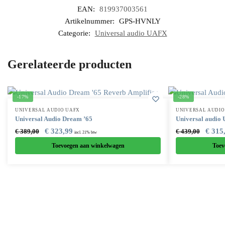
EAN:
819937003561
Artikelnummer:
GPS-HVNLY
Categorie:
Universal audio UAFX
Gerelateerde producten
-17%
-28%
UNIVERSAL AUDIO UAFX
UNIVERSAL AUDIO
Universal Audio Dream ’65
Universal audio
€
323,99
€
315
€
389,00
€
439,00
incl. 21% btw
Toevoegen aan winkelwagen
Toev