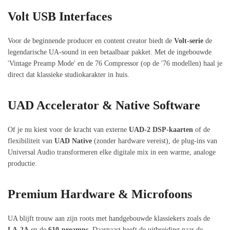
Volt USB Interfaces
Voor de beginnende producer en content creator biedt de
Volt-serie
de
legendarische UA-sound in een betaalbaar pakket. Met de ingebouwde
'Vintage Preamp Mode' en de 76 Compressor (op de '76 modellen) haal je
direct dat klassieke studiokarakter in huis.
UAD Accelerator & Native Software
Of je nu kiest voor de kracht van externe
UAD-2 DSP-kaarten
of de
flexibiliteit van
UAD Native
(zonder hardware vereist), de plug-ins van
Universal Audio transformeren elke digitale mix in een warme, analoge
productie.
Premium Hardware & Microfoons
UA blijft trouw aan zijn roots met handgebouwde klassiekers zoals de
LA-2A
en de
610-preamps
. Daarnaast heeft de uitbreiding naar de