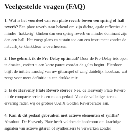
Veelgestelde vragen (FAQ)
1. Wat is het voordeel van een plate reverb boven een spring of hall
reverb?
Een plate reverb staat bekend om zijn dichte, egale reflecties die
minder ‘hakkerig’ klinken dan een spring reverb en minder dominant zijn
dan een hall. Het voegt glans en sustain toe aan een instrument zonder de
natuurlijke klankkleur te overheersen.
2. Hoe gebruik ik de Pre-Delay optimaal?
Door de Pre-Delay iets open
te draaien, creëert u een korte pauze voordat de galm begint. Hierdoor
blijft de initiële aanslag van uw gitaarspel of zang duidelijk hoorbaar, wat
zorgt voor meer definitie in een drukke mix.
3. Is de Heavenly Plate Reverb stereo?
Nee, de Heavenly Plate Reverb
uit de compacte serie is een mono-pedaal. Voor de volledige stereo-
ervaring raden wij de grotere UAFX Golden Reverberator aan.
4. Kan ik dit pedaal gebruiken met actieve elementen of synths?
Absoluut. De Heavenly Plate heeft voldoende headroom om krachtige
signalen van actieve gitaren of synthesizers te verwerken zonder