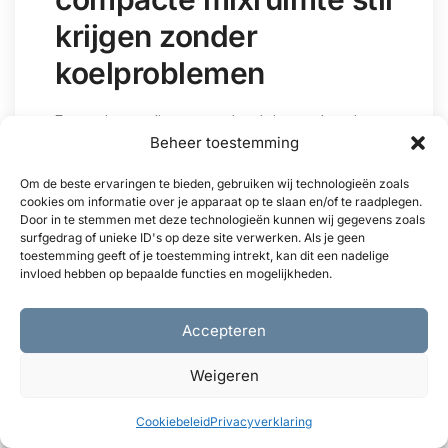
krijgen zonder
koelproblemen
Een projectstudio met een krachtige workstation
Beheer toestemming
en twee monitoren kampte met een constante
brom van een kleine ventilator in een rack. Nadat
Om de beste ervaringen te bieden, gebruiken wij technologieën zoals
cookies om informatie over je apparaat op te slaan en/of te raadplegen.
het systeem was verhuisd naar een
Door in te stemmen met deze technologieën kunnen wij gegevens zoals
geluidsgeïsoleerde 19″ rackkast en voorzien van
surfgedrag of unieke ID's op deze site verwerken. Als je geen
toestemming geeft of je toestemming intrekt, kan dit een nadelige
interne luchtgeleiding en een lage-
invloed hebben op bepaalde functies en mogelijkheden.
toerensnelheidsventilator met trillingsmounts,
daalde de achtergrondruis met 6–8 dB(A).
Accepteren
Vervolgens werd een eenvoudige plenum-baffel
aangebracht bij de toevoer van de kast, waardoor
Weigeren
directe luchtstroming naar de luisterpositie werd
Cookiebeleid
Privacyverklaring
geblokkeerd. Met aanvullende basabsorptie in de