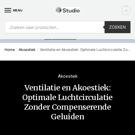
MENU
0
ZOEKEN
Is
uw computer al over op Windows 11? Heeft u vragen stuur een
mail naar
info@i4studio.nl
we bellen u snel.
Home
Akoestiek
Ventilatie en Akoestiek: Optimale Luchtcirculatie Zonder Compenserende Geluiden
/
/
Akoestiek
Ventilatie en Akoestiek:
Optimale Luchtcirculatie
Zonder Compenserende
Geluiden