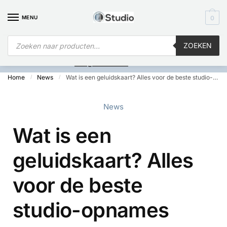
MENU
0
ZOEKEN
Is
uw computer al over op Windows 11? Heeft u vragen stuur een
mail naar
info@i4studio.nl
we bellen u snel.
Home
News
Wat is een geluidskaart? Alles voor de beste studio-opnames
/
/
News
Wat is een
geluidskaart? Alles
voor de beste
studio-opnames