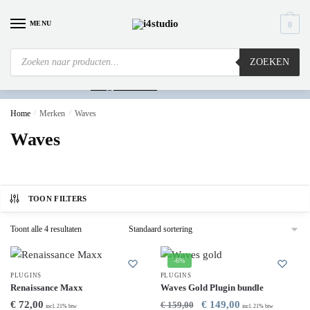
MENU
0
ZOEKEN
Is
uw computer al over op Windows 11? Heeft u vragen stuur een mail naar
info@i4studio.nl
we bellen u snel.
Home
/
Merken
/
Waves
Waves
TOON FILTERS
Toont alle 4 resultaten
-6%
PLUGINS
PLUGINS
Renaissance Maxx
Waves Gold Plugin bundle
€
72,00
€
149,00
€
159,00
incl. 21% btw
incl. 21% btw