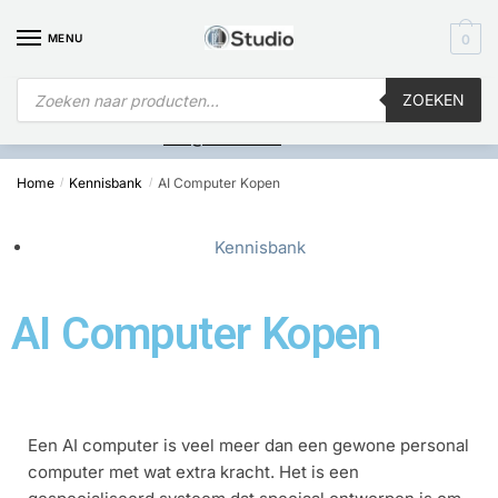
MENU
0
ZOEKEN
Is
uw computer al over op Windows 11? Heeft u vragen stuur een
mail naar
info@i4studio.nl
we bellen u snel.
Home
Kennisbank
AI Computer Kopen
/
/
Kennisbank
AI Computer Kopen
Een AI computer is veel meer dan een gewone personal
computer met wat extra kracht. Het is een