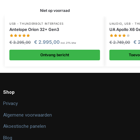
Niet op voorraad
,
USB - THUNDERBOLT INTERFACES
UAUDIO
USB - TH
Antelope Orion 32+ Gen3
UA Apollo X6 G
€
2.995,00
€
2
€
3.295,00
€
2.749,00
incl. 21% btw
Ontvang bericht
Toevo
Shop
Privacy
Algemene voorwaarden
Akoestische panelen
Blog