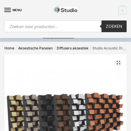
MENU
0
ZOEKEN
Is
uw computer al over op Windows 11? Heeft u vragen stuur een
mail naar
info@i4studio.nl
we bellen u snel.
Home
Akoestische Panelen
Diffusers akoestiek
Studio Acoustic Diffuser serious
/
/
/
🔍