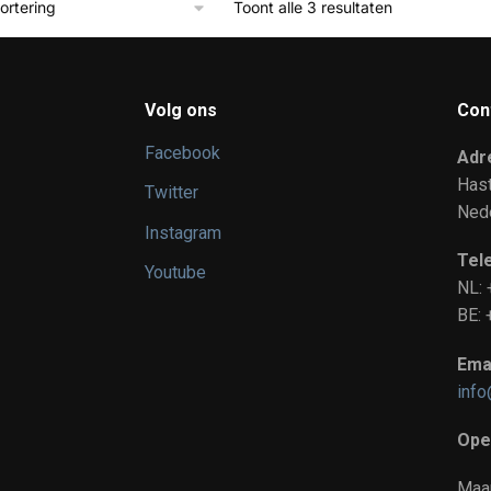
Toont alle 3 resultaten
Volg ons
Con
Facebook
Adr
Has
Twitter
Ned
Instagram
Tel
Youtube
NL:
BE
Emai
info
Ope
Maa