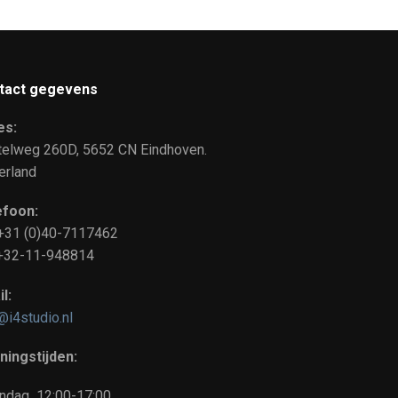
tact gegevens
es:
telweg 260D, 5652 CN Eindhoven.
erland
efoon:
 +31 (0)40-7117462
: +32-11-948814
l:
@i4studio.nl
ningstijden:
ndag 12:00-17:00