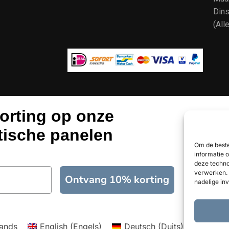
Dins
(All
orting op onze
tische panelen
Om de beste
informatie 
deze techno
verwerken. 
Ontvang 10% korting
nadelige in
ands
English
(
Engels
)
Deutsch
(
Duits
)
Franç