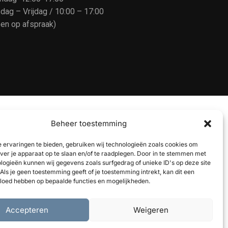
dag – Vrijdag / 10:00 – 17:00
een op afspraak)
Beheer toestemming
 ervaringen te bieden, gebruiken wij technologieën zoals cookies om
over je apparaat op te slaan en/of te raadplegen. Door in te stemmen met
logieën kunnen wij gegevens zoals surfgedrag of unieke ID's op deze site
Als je geen toestemming geeft of je toestemming intrekt, kan dit een
vloed hebben op bepaalde functies en mogelijkheden.
Accepteren
Weigeren
ais
(
Frans
)