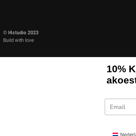
© I4studio 2023
Build with love
10% K
akoes
Nederl