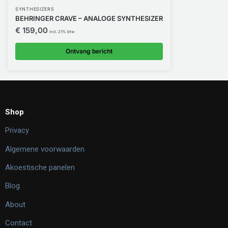
SYNTHESIZERS
BEHRINGER CRAVE – ANALOGE SYNTHESIZER
€
159,00
incl. 21% btw
Ontvang bericht
Shop
Privacy
Algemene voorwaarden
Akoestische panelen
Blog
About
Contact