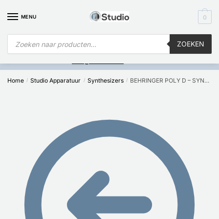
MENU
0
ZOEKEN
Is
uw computer al over op Windows 11? Heeft u vragen stuur een
mail naar
info@i4studio.nl
we bellen u snel.
Home
Studio Apparatuur
Synthesizers
BEHRINGER POLY D – SYNTHESIZER
/
/
/