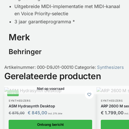
Uitgebreide MIDI-implementatie met MIDI-kanaal
en Voice Priority-selectie
3 jaar garantieprogramma *
Merk
Behringer
Artikelnummer:
000-D9J01-00010
Categorie:
Synthesizers
Gerelateerde producten
Niet op voorraad
-3%
SYNTHESIZERS
SYNTHESIZERS
ASM Hydrasynth Desktop
ARP 2600 M sem
€
845,00
€
1.799,00
€
875,00
incl. 21% btw
incl
Ontvang bericht