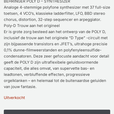
BEHRINGER POLY D – SYNTHESIZER
Analoge 4-stemmige polyfone synthesizer met 37 full-size
toetsen, 4 VCO’s, klassieke ladderfilter, LFO, BBD stereo
chorus, distortion, 32-step sequencer en arpeggiator.
Poly-D Trouw aan het origineel
Er is grote zorg besteed aan het ontwerp van de POLY D,
inclusief de trouw aan het originele “D Type” -circuit met
zijn bijpassende transistors en JFET’s, ultrahoge precisie
0,1% dunne-filmweerstanden en polyfenyleensulfide-
condensatoren. Deze zeer gefocuste aandacht voor detail
geeft de POLY D zijn ultraflexibele geluidsvormende
capaciteit, die alles omvat, van supervette bas- en
leadtonen, verbluffende effecten, progressieve
orgelklanken – en helemaal tot de buitenaardse geluiden
van jouw fantasie.
Uitverkocht