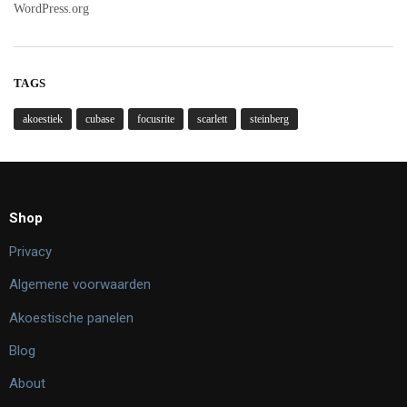
WordPress.org
TAGS
akoestiek
cubase
focusrite
scarlett
steinberg
Shop
Privacy
Algemene voorwaarden
Akoestische panelen
Blog
About