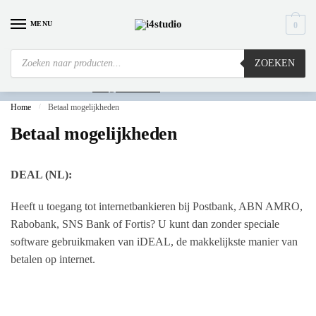
MENU
0
ZOEKEN
Is
uw computer al over op Windows 11? Heeft u vragen stuur een mail naar
info@i4studio.nl
we bellen u snel.
Home
/
Betaal mogelijkheden
Betaal mogelijkheden
DEAL (NL):
Heeft u toegang tot internetbankieren bij Postbank, ABN AMRO,
Rabobank, SNS Bank of Fortis? U kunt dan zonder speciale
software gebruikmaken van iDEAL, de makkelijkste manier van
betalen op internet.