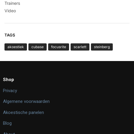
Trainers
Video
TAGS
akoestiek
cubase
focusrite
scarlett
steinberg
Shop
Privacy
Algemene voorwaarden
Akoestische panelen
Blog