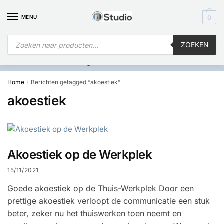
MENU
0
ZOEKEN
Is
uw computer al over op Windows 11? Heeft u vragen stuur een
mail naar
info@i4studio.nl
we bellen u snel.
Home
Berichten getagged “akoestiek”
/
akoestiek
Akoestiek op de Werkplek
15/11/2021
Goede akoestiek op de Thuis-Werkplek Door een
prettige akoestiek verloopt de communicatie een stuk
beter, zeker nu het thuiswerken toen neemt en