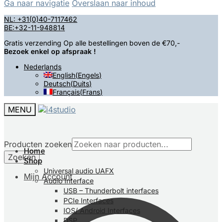
Ga naar navigatie
Overslaan naar inhoud
NL: +31(0)40-7117462
BE:+32-11-948814
Gratis verzending Op alle bestellingen boven de €70,-
Bezoek enkel op afspraak !
Nederlands
English
(
Engels
)
Deutsch
(
Duits
)
Français
(
Frans
)
MENU
Producten zoeken
Home
Zoeken
Shop
Universal audio UAFX
Mijn Account
Audio Interface
USB – Thunderbolt interfaces
PCIe Interfaces
IOS/ Android Interfaces
DSP