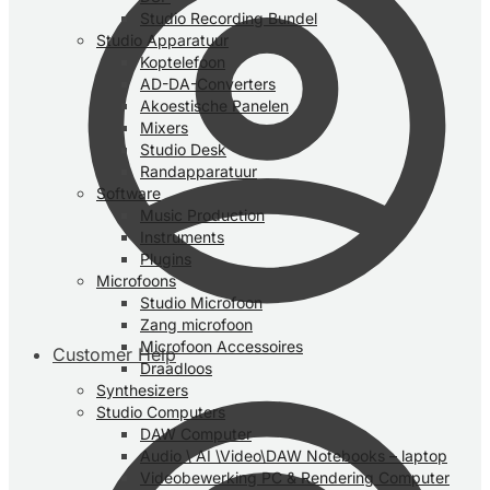
Studio Recording Bundel
Studio Apparatuur
Koptelefoon
AD-DA-Converters
Akoestische Panelen
Mixers
Studio Desk
Randapparatuur
Software
Music Production
Instruments
Plugins
Microfoons
Studio Microfoon
Zang microfoon
Microfoon Accessoires
Customer Help
Draadloos
Synthesizers
Studio Computers
DAW Computer
Audio \ AI \Video\DAW Notebooks – laptop
Videobewerking PC & Rendering Computer