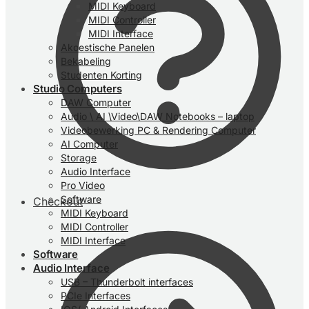
MIDI Keyboard
MIDI Controller
MIDI Interface
Akoestische Panelen
Bekabeling
Studenten Korting
Studio Computers
DAW Computer
Audio \ AI \Video\DAW Notebooks – laptop
Videobewerking PC & Rendering Computer
AI Computer
Storage
Audio Interface
Pro Video
Software
Checkout
MIDI Keyboard
MIDI Controller
MIDI Interface
Software
Audio Interface
USB – Thunderbolt interfaces
PCIe Interfaces