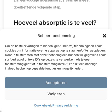
zijn eenvoudige hoekbasstraps vaak de meest
doeltreffende volgende stap.
Hoeveel absorptie is te veel?
Als een kamer onnatuurlijk droog en levenloos
Beheer toestemming
klinkt (geen natuurlijke ruimte meer), is er
Om de beste ervaringen te bieden, gebruiken wij technologieën zoals
waarschijnlijk te veel absorptie. Doel voor een
cookies om informatie over je apparaat op te slaan en/of te raadplegen.
balans: controleer met referentietracks en meet
Door in te stemmen met deze technologieën kunnen wij gegevens zoals
surfgedrag of unieke ID's op deze site verwerken. Als je geen
RT60. Controlekamers hebben meestal korte RT60,
toestemming geeft of je toestemming intrekt, kan dit een nadelige
maar geen volledig gedempte geluiden. Voeg
invloed hebben op bepaalde functies en mogelijkheden.
diffusie toe in plaats van meer absorptie als de
kamer te droog wordt.
Accepteren
Weigeren
Werkt elektronische
kamercorrectie zonder
Cookiebeleid
Privacyverklaring