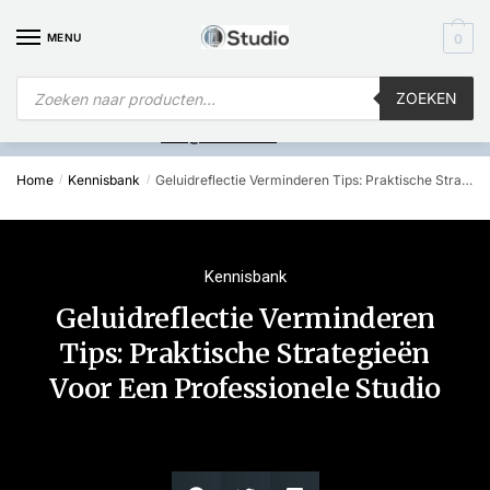
MENU
0
ZOEKEN
Is
uw computer al over op Windows 11? Heeft u vragen stuur een
mail naar
info@i4studio.nl
we bellen u snel.
Home
Kennisbank
Geluidreflectie Verminderen Tips: Praktische Strategieën Voor Een Professionele Studio
/
/
Kennisbank
Geluidreflectie Verminderen
Tips: Praktische Strategieën
Voor Een Professionele Studio