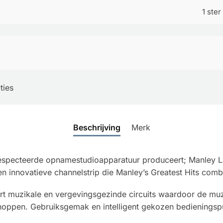
1 ster
ties
Beschrijving
Merk
especteerde opnamestudioapparatuur produceert; Manley Labs
n innovatieve channelstrip die Manley’s Greatest Hits comb
rt muzikale en vergevingsgezinde circuits waardoor de muz
noppen. Gebruiksgemak en intelligent gekozen bedieningspu