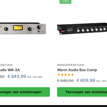
-28%
ARATUUR
RANDAPPARATUUR
udio WA-2A
Warm Audio Bus Comp
€
843,99
,00
incl. 21% btw
€
609,99
€
849,00
incl. 21%
voegen aan winkelwagen
Toevoegen aan winkelw