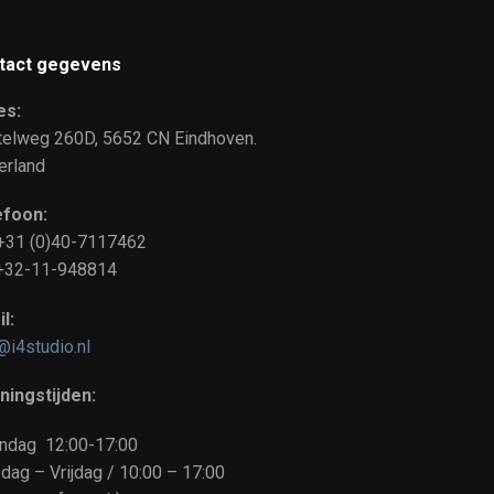
tact gegevens
es:
telweg 260D, 5652 CN Eindhoven.
erland
efoon:
 +31 (0)40-7117462
: +32-11-948814
l:
@i4studio.nl
ningstijden:
ndag 12:00-17:00
dag – Vrijdag / 10:00 – 17:00