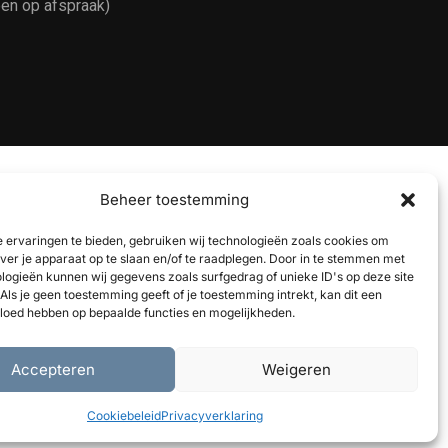
een op afspraak)
Beheer toestemming
 ervaringen te bieden, gebruiken wij technologieën zoals cookies om
over je apparaat op te slaan en/of te raadplegen. Door in te stemmen met
logieën kunnen wij gegevens zoals surfgedrag of unieke ID's op deze site
Als je geen toestemming geeft of je toestemming intrekt, kan dit een
vloed hebben op bepaalde functies en mogelijkheden.
Accepteren
Weigeren
ais
(
Frans
)
Cookiebeleid
Privacyverklaring