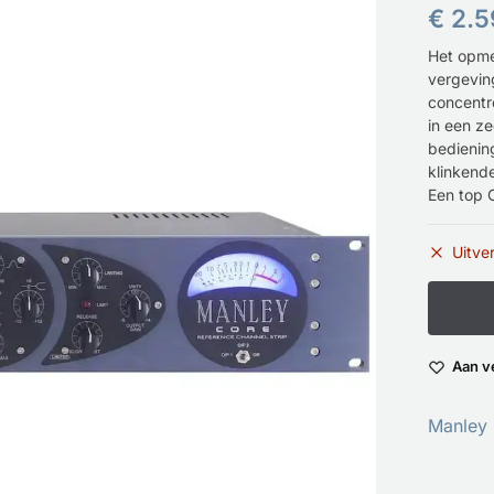
€
2.5
Het opme
vergevin
concentr
in een z
bediening
klinkende
Een top 
Uitve
Aan v
Manley