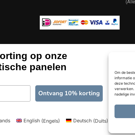
(All
orting op onze
tische panelen
Om de beste
informatie 
deze techno
verwerken. 
Ontvang 10% korting
nadelige in
ands
English
(
Engels
)
Deutsch
(
Duits
)
Franç