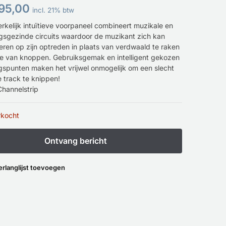
95,00
incl. 21% btw
rkelijk intuïtieve voorpaneel combineert muzikale en
gsgezinde circuits waardoor de muzikant zich kan
eren op zijn optreden in plaats van verdwaald te raken
ee van knoppen. Gebruiksgemak en intelligent gekozen
spunten maken het vrijwel onmogelijk om een ​​slecht
 track te knippen!
Channelstrip
rkocht
erlanglijst toevoegen