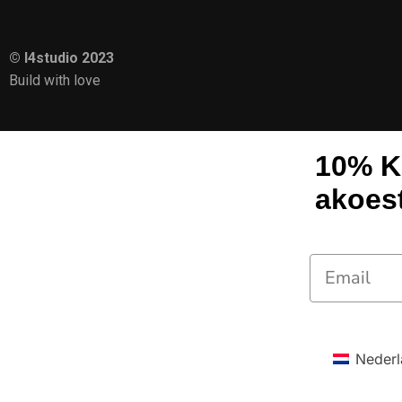
© I4studio 2023
Build with love
10% K
akoes
Nederl