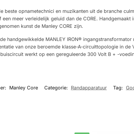
 de beste opnametechnici en muzikanten uit de branche culmi
f een meer verleidelijk geluid dan de CORE. Handgemaakt
opgenomen kunst de Manley CORE zijn.
de handgewikkelde MANLEY IRON® ingangstransformator met
mentatie van onze beroemde klasse-A-circuittopologie in
mbuiscircuit werkt op een gereguleerde 300 Volt B + -voed
mer:
Manley Core
Categorie:
Randapparatuur
Tag:
Goo