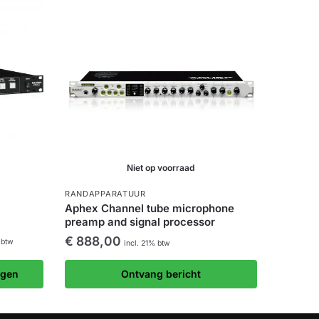
Niet op voorraad
RANDAPPARATUUR
Aphex Channel tube microphone
preamp and signal processor
€
888,00
 btw
incl. 21% btw
agen
Ontvang bericht