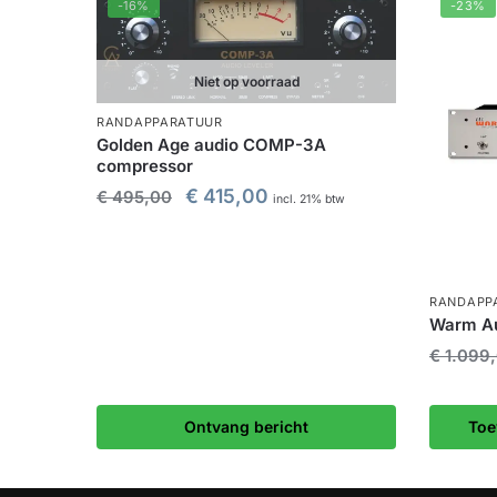
-16%
-23%
Niet op voorraad
RANDAPPARATUUR
Golden Age audio COMP-3A
compressor
€
415,00
€
495,00
incl. 21% btw
RANDAPP
Warm A
€
1.099
Ontvang bericht
Toe