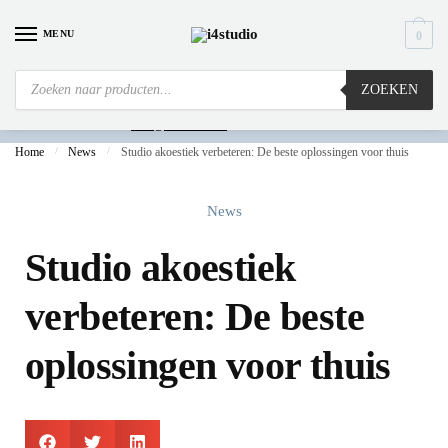
MENU
0
ZOEKEN
Is
uw computer al over op Windows 11? Heeft u vragen stuur een mail naar
info@i4studio.nl
we bellen u snel.
Home
/
News
/
Studio akoestiek verbeteren: De beste oplossingen voor thuis
News
Studio akoestiek
verbeteren: De beste
oplossingen voor thuis