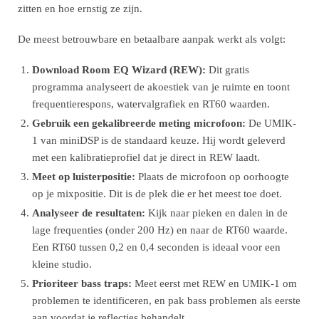
zitten en hoe ernstig ze zijn.
De meest betrouwbare en betaalbare aanpak werkt als volgt:
Download Room EQ Wizard (REW):
Dit gratis
programma analyseert de akoestiek van je ruimte en toont
frequentierespons, watervalgrafiek en RT60 waarden.
Gebruik een gekalibreerde meting microfoon:
De UMIK-
1 van miniDSP is de standaard keuze. Hij wordt geleverd
met een kalibratieprofiel dat je direct in REW laadt.
Meet op luisterpositie:
Plaats de microfoon op oorhoogte
op je mixpositie. Dit is de plek die er het meest toe doet.
Analyseer de resultaten:
Kijk naar pieken en dalen in de
lage frequenties (onder 200 Hz) en naar de RT60 waarde.
Een RT60 tussen 0,2 en 0,4 seconden is ideaal voor een
kleine studio.
Prioriteer bass traps:
Meet eerst met REW en UMIK-1 om
problemen te identificeren, en pak bass problemen als eerste
aan voordat je reflecties behandelt.