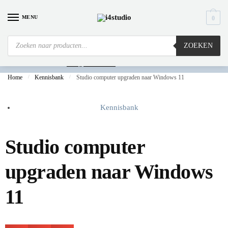
MENU
0
ZOEKEN
Is
uw computer al over op Windows 11? Heeft u vragen stuur een mail naar
info@i4studio.nl
we bellen u snel.
Home
/
Kennisbank
/
Studio computer upgraden naar Windows 11
Kennisbank
Studio computer
upgraden naar Windows
11