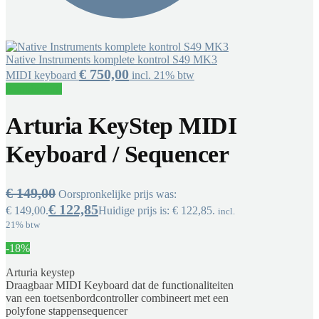
Native Instruments komplete kontrol S49 MK3
€
750,00
MIDI keyboard
incl. 21% btw
Aanbieding!
Arturia KeyStep MIDI
Keyboard / Sequencer
€
149,00
Oorspronkelijke prijs was:
€
122,85
€ 149,00.
Huidige prijs is: € 122,85.
incl.
21% btw
-18%
Arturia keystep
Draagbaar MIDI Keyboard dat de functionaliteiten
van een toetsenbordcontroller combineert met een
polyfone stappensequencer