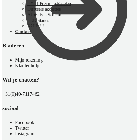
EYE4 Premium Panelen
Diffusers akoestiek
Akoestisch Schuim
LED Stands
SALE !!!
Contact
Bladeren
Mijn rekening
Klantenhulp
Wil je chatten?
€
0,00
0
+31(0)40-7117462
sociaal
Facebook
Twitter
Instagram