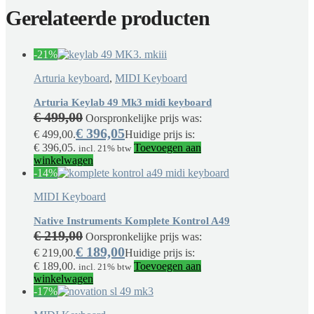
Gerelateerde producten
-21%
Arturia keyboard
,
MIDI Keyboard
Arturia Keylab 49 Mk3 midi keyboard
€
499,00
Oorspronkelijke prijs was:
€
396,05
€ 499,00.
Huidige prijs is:
€ 396,05.
Toevoegen aan
incl. 21% btw
winkelwagen
-14%
MIDI Keyboard
Native Instruments Komplete Kontrol A49
€
219,00
Oorspronkelijke prijs was:
€
189,00
€ 219,00.
Huidige prijs is:
€ 189,00.
Toevoegen aan
incl. 21% btw
winkelwagen
-17%