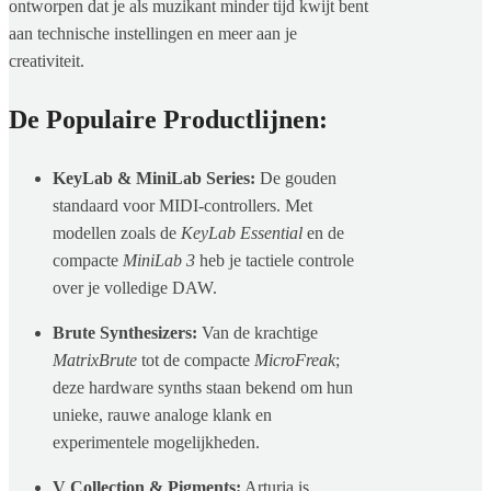
ontworpen dat je als muzikant minder tijd kwijt bent
aan technische instellingen en meer aan je
creativiteit.
De Populaire Productlijnen:
KeyLab & MiniLab Series:
De gouden
standaard voor MIDI-controllers. Met
modellen zoals de
KeyLab Essential
en de
compacte
MiniLab 3
heb je tactiele controle
over je volledige DAW.
Brute Synthesizers:
Van de krachtige
MatrixBrute
tot de compacte
MicroFreak
;
deze hardware synths staan bekend om hun
unieke, rauwe analoge klank en
experimentele mogelijkheden.
V Collection & Pigments:
Arturia is