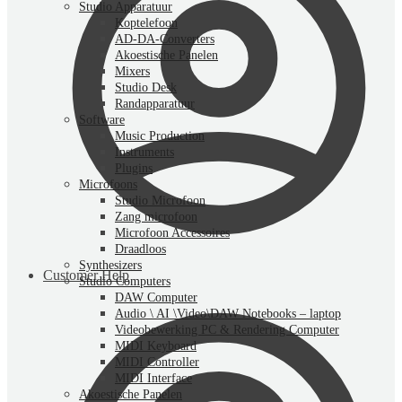
Studio Apparatuur
Koptelefoon
AD-DA-Converters
Akoestische Panelen
Mixers
Studio Desk
Randapparatuur
Software
Music Production
Instruments
Plugins
Microfoons
Studio Microfoon
Zang microfoon
Microfoon Accessoires
Draadloos
Synthesizers
Customer Help
Studio Computers
DAW Computer
Audio \ AI \Video\DAW Notebooks – laptop
Videobewerking PC & Rendering Computer
MIDI Keyboard
MIDI Controller
MIDI Interface
Akoestische Panelen