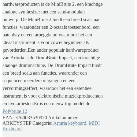
hardwareproducten is de MiniBrute 2, een krachtige
analoge synthesizer met een semi-modulair
ontwerp. De MiniBrute 2 biedt een breed scala aan
functies, waaronder een 2-octaafs toetsenbord, een
patchbay en een arpeggiator, waardoor het een
ideaal instrument is voor zowel beginners als
gevorderden.Een ander populair hardwareproduct
van Arturia is de DrumBrute Impact, een krachtige
analoge drummachine. De DrumBrute Impact biedt
een breed scala aan functies, waaronder een
sequencer, meerdere uitgangen en een
vervormingseffect, waardoor het een essentieel
instrument is voor elektronische muziekproducenten
en live-artiesten.Er is een nieuw top model de
Polybrute 12
EAN:
3760033530970
Artikelnummer:
ARKEYSTEP
Categorie:
Arturia keyboard
,
MIDI
Keyboard