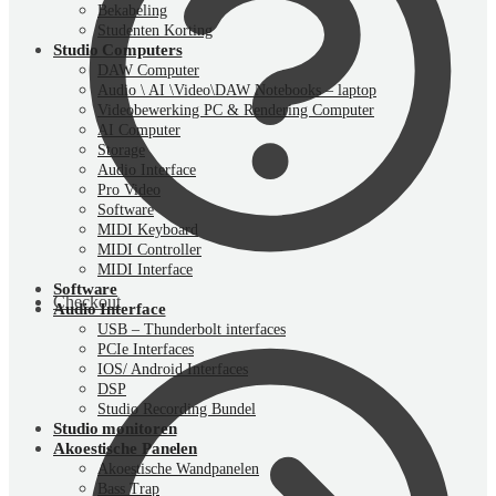
Bekabeling
Studenten Korting
Studio Computers
DAW Computer
Audio \ AI \Video\DAW Notebooks – laptop
Videobewerking PC & Rendering Computer
AI Computer
Storage
Audio Interface
Pro Video
Software
MIDI Keyboard
MIDI Controller
MIDI Interface
Software
Checkout
Audio Interface
USB – Thunderbolt interfaces
PCIe Interfaces
IOS/ Android Interfaces
DSP
Studio Recording Bundel
Studio monitoren
Akoestische Panelen
Akoestische Wandpanelen
Bass Trap