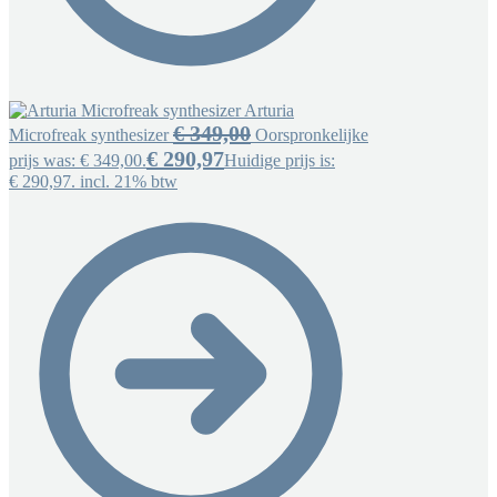
Arturia
€
349,00
Microfreak synthesizer
Oorspronkelijke
€
290,97
prijs was: € 349,00.
Huidige prijs is:
€ 290,97.
incl. 21% btw