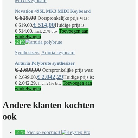
MIDI Keyboard
Novation 49SL MK3 MIDI Keyboard
€
619,00
Oorspronkelijke prijs was:
€
514,00
€ 619,00.
Huidige prijs is:
€ 514,00.
Toevoegen aan
incl. 21% btw
winkelwagen
-24%
Synthesizers
,
Arturia keyboard
Arturia Polybrute synthesizer
€
2.699,00
Oorspronkelijke prijs was:
€
2.042,29
€ 2.699,00.
Huidige prijs is:
€ 2.042,29.
Toevoegen aan
incl. 21% btw
winkelwagen
Andere klanten kochten
ook
-21%
Niet op voorraad