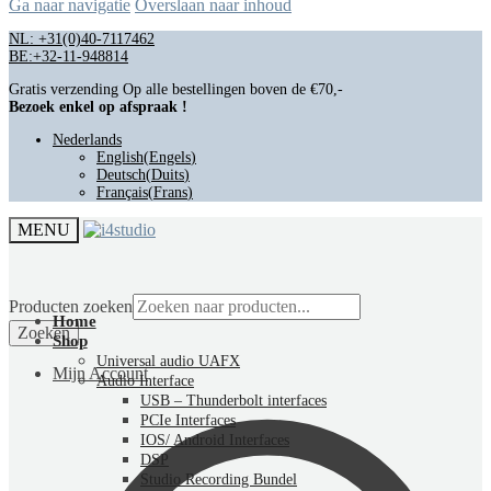
Ga naar navigatie
Overslaan naar inhoud
NL: +31(0)40-7117462
BE:+32-11-948814
Gratis verzending Op alle bestellingen boven de €70,-
Bezoek enkel op afspraak !
Nederlands
English
(
Engels
)
Deutsch
(
Duits
)
Français
(
Frans
)
MENU
Producten zoeken
Home
Zoeken
Shop
Universal audio UAFX
Mijn Account
Audio Interface
USB – Thunderbolt interfaces
PCIe Interfaces
IOS/ Android Interfaces
DSP
Studio Recording Bundel