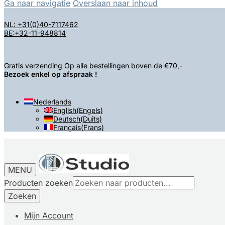
Ga naar navigatie
Overslaan naar inhoud
NL: +31(0)40-7117462
BE:+32-11-948814
Gratis verzending Op alle bestellingen boven de €70,-
Bezoek enkel op afspraak !
Nederlands
English
(
Engels
)
Deutsch
(
Duits
)
Français
(
Frans
)
MENU
Producten zoeken
Zoeken
Mijn Account