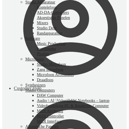
Studio Apparatuur
Koptelefoon
AD-DA-Converters
Akoestische Panelen
Mixers
Studio Desk
Randapparatuur
Software
Music Production
Instruments
Plugins
Microfoons
Studio Microfoon
Zang microfoon
Microfoon Accessoires
Draadloos
Synthesizers
Customer Help
Studio Computers
DAW Computer
Audio \ AI \Video\DAW Notebooks – laptop
Videobewerking PC & Rendering Computer
MIDI Keyboard
MIDI Controller
MIDI Interface
Akoestische Panelen