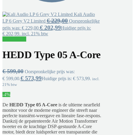
Kali Audio
€
229,00
LP 6 Grey V2 Limited
Oorspronkelijke
€
202,99
prijs was: € 229,00.
Huidige prijs is:
€ 202,99.
incl. 21% btw
Aanbieding!
HEDD Type 05 A-Core
€
599,00
Oorspronkelijke prijs was:
€
573,99
€ 599,00.
Huidige prijs is: € 573,99.
incl.
21% btw
-4%
De
HEDD Type 05 A-Core
is de ultieme nearfield
monitor voor de moderne engineer die streeft naar
perfecte transiënt-weergave en lineaire fase-respons.
Dankzij de gepatenteerde Air Motion Transformer
tweeter en de krachtige DSP-gestuurde A-Core
motor, biedt deze luidspreker een transparantie die