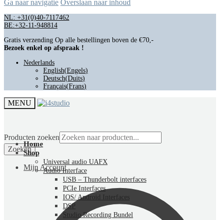
Ga naar navigatie
Overslaan naar inhoud
NL: +31(0)40-7117462
BE:+32-11-948814
Gratis verzending Op alle bestellingen boven de €70,-
Bezoek enkel op afspraak !
Nederlands
English
(
Engels
)
Deutsch
(
Duits
)
Français
(
Frans
)
MENU
Producten zoeken
Home
Zoeken
Shop
Universal audio UAFX
Mijn Account
Audio Interface
USB – Thunderbolt interfaces
PCIe Interfaces
IOS/ Android Interfaces
DSP
Studio Recording Bundel