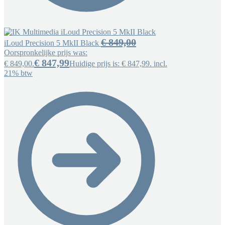
€
849,00
iLoud Precision 5 MkII Black
Oorspronkelijke prijs was:
€
847,99
€ 849,00.
Huidige prijs is: € 847,99.
incl.
21% btw