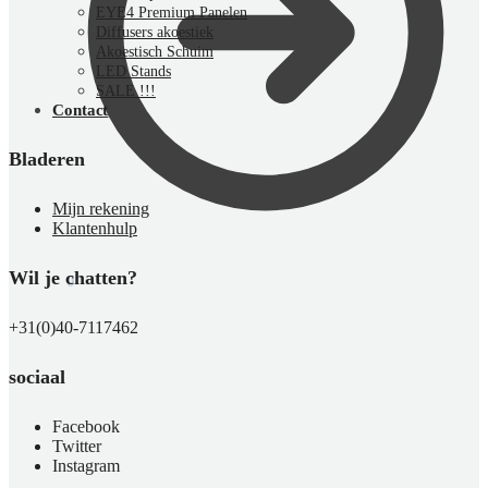
EYE4 Premium Panelen
Diffusers akoestiek
Akoestisch Schuim
LED Stands
SALE !!!
Contact
Bladeren
Mijn rekening
Klantenhulp
Wil je chatten?
€
0,00
0
+31(0)40-7117462
sociaal
Facebook
Twitter
Instagram