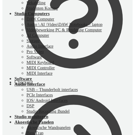
Bekabeling
Studenten Korting
Studio Computers
DAW Computer
Audio \ AI \Video\DAW Notebooks – laptop
Videobewerking PC & Rendering Computer
AI Computer
Storage
Audio Interface
Pro Video
Software
MIDI Keyboard
MIDI Controller
MIDI Interface
Software
Checkout
Audio Interface
USB – Thunderbolt interfaces
PCIe Interfaces
IOS/ Android Interfaces
DSP
Studio Recording Bundel
Studio monitoren
Akoestische Panelen
Akoestische Wandpanelen
Bass Trap