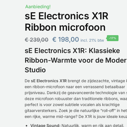
Aanbieding!
sE Electronics X1R
Ribbon microfoon
€
198,00
€
239,00
-17%
incl. 21% btw
sE Electronics X1R: Klassieke
Ribbon-Warmte voor de Mode
Studio
De
sE Electronics X1R
brengt de zijdezachte, vintage 
een ribbon-microfoon naar een verrassend betaalbaar
prijsniveau. Dankzij de geavanceerde technologie van s
deze microfoon robuuster dan traditionele ribbons, waa
perfect is voor zowel subtiele vocalen als krachtige
gitaarversterkers. Zoek je die natuurlijke “roll-off” in h
een rijke, warme mid-range? De X1R is jouw ideale keu
Vintage Sound:
Natuurlijk, warm en rijk aan detail.