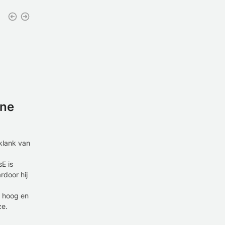
rne
klank van
E is
rdoor hij
et hoog en
ze.