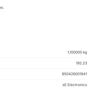
en.
.
1,100000 kg
192.23
850426001941
sE Electronics