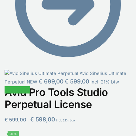
Avid Sibelius Ultimate
€
699,00
€
599,00
Perpetual NEW
incl. 21% btw
Avid Pro Tools Studio
Aanbieding!
Perpetual License
€
598,00
€
599,00
incl. 21% btw
-0%