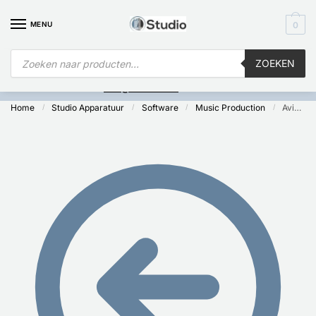
MENU
0
ZOEKEN
Is
uw computer al over op Windows 11? Heeft u vragen stuur een
mail naar
info@i4studio.nl
we bellen u snel.
Home
Studio Apparatuur
Software
Music Production
Avid Pro Tools Studio Perpetual License
/
/
/
/