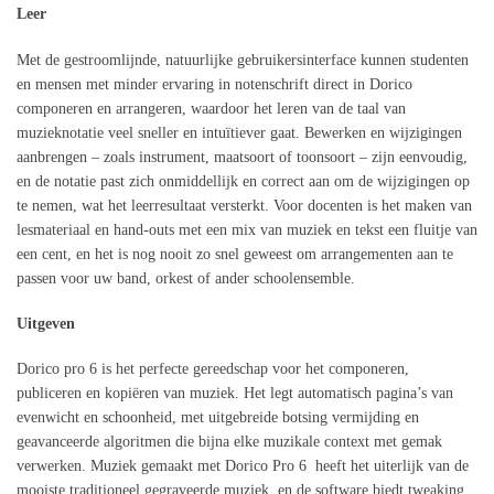
Leer
Met de gestroomlijnde, natuurlijke gebruikersinterface kunnen studenten
en mensen met minder ervaring in notenschrift direct in Dorico
componeren en arrangeren, waardoor het leren van de taal van
muzieknotatie veel sneller en intuïtiever gaat. Bewerken en wijzigingen
aanbrengen – zoals instrument, maatsoort of toonsoort – zijn eenvoudig,
en de notatie past zich onmiddellijk en correct aan om de wijzigingen op
te nemen, wat het leerresultaat versterkt. Voor docenten is het maken van
lesmateriaal en hand-outs met een mix van muziek en tekst een fluitje van
een cent, en het is nog nooit zo snel geweest om arrangementen aan te
passen voor uw band, orkest of ander schoolensemble.
Uitgeven
Dorico pro 6 is het perfecte gereedschap voor het componeren,
publiceren en kopiëren van muziek. Het legt automatisch pagina’s van
evenwicht en schoonheid, met uitgebreide botsing vermijding en
geavanceerde algoritmen die bijna elke muzikale context met gemak
verwerken. Muziek gemaakt met Dorico Pro 6 heeft het uiterlijk van de
mooiste traditioneel gegraveerde muziek, en de software biedt tweaking