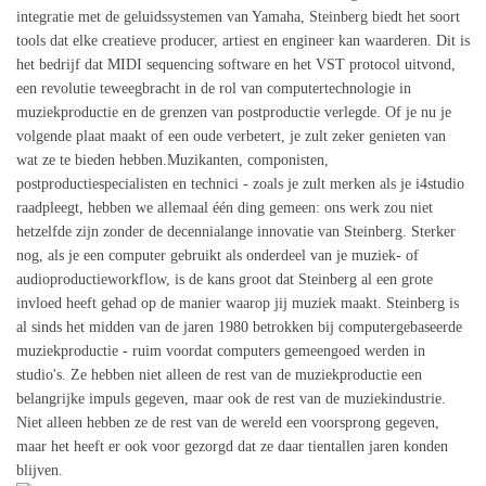
integratie met de geluidssystemen van Yamaha, Steinberg biedt het soort
tools dat elke creatieve producer, artiest en engineer kan waarderen. Dit is
het bedrijf dat MIDI sequencing software en het VST protocol uitvond,
een revolutie teweegbracht in de rol van computertechnologie in
muziekproductie en de grenzen van postproductie verlegde. Of je nu je
volgende plaat maakt of een oude verbetert, je zult zeker genieten van
wat ze te bieden hebben.Muzikanten, componisten,
postproductiespecialisten en technici - zoals je zult merken als je i4studio
raadpleegt, hebben we allemaal één ding gemeen: ons werk zou niet
hetzelfde zijn zonder de decennialange innovatie van Steinberg. Sterker
nog, als je een computer gebruikt als onderdeel van je muziek- of
audioproductieworkflow, is de kans groot dat Steinberg al een grote
invloed heeft gehad op de manier waarop jij muziek maakt. Steinberg is
al sinds het midden van de jaren 1980 betrokken bij computergebaseerde
muziekproductie - ruim voordat computers gemeengoed werden in
studio's. Ze hebben niet alleen de rest van de muziekproductie een
belangrijke impuls gegeven, maar ook de rest van de muziekindustrie.
Niet alleen hebben ze de rest van de wereld een voorsprong gegeven,
maar het heeft er ook voor gezorgd dat ze daar tientallen jaren konden
blijven.