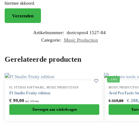
hiermee akkoord.
Artikelnummer:
doricopro4 1527-84
Categorie:
Music Production
Gerelateerde producten
-10%
,
FL STUDIO SOFTWARE
MUSIC PRODUCTION
MUSIC PRODUCTIO
Fl Studio Fruity edition
Avid ProTools St
€
99,00
€
288
€
319,00
incl. 21% btw
Toevoegen aan winkelwagen
Toev