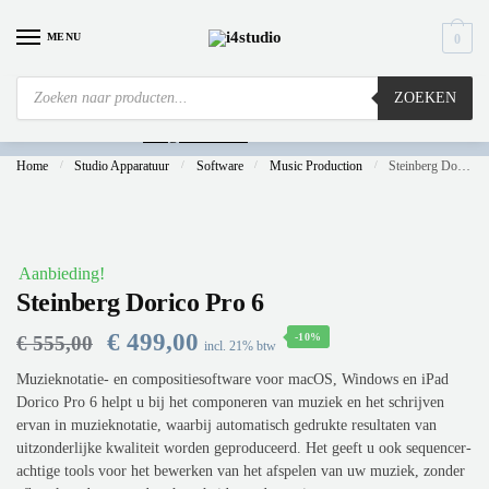
MENU
0
ZOEKEN
Is
uw computer al over op Windows 11? Heeft u vragen stuur een mail naar
info@i4studio.nl
we bellen u snel.
Home
/
Studio Apparatuur
/
Software
/
Music Production
/
Steinberg Dorico Pro 6
Aanbieding!
Steinberg Dorico Pro 6
€
499,00
-10%
€
555,00
incl. 21% btw
Muzieknotatie- en compositiesoftware voor macOS, Windows en iPad
Dorico Pro 6 helpt u bij het componeren van muziek en het schrijven
ervan in muzieknotatie, waarbij automatisch gedrukte resultaten van
uitzonderlijke kwaliteit worden geproduceerd. Het geeft u ook sequencer-
achtige tools voor het bewerken van het afspelen van uw muziek, zonder