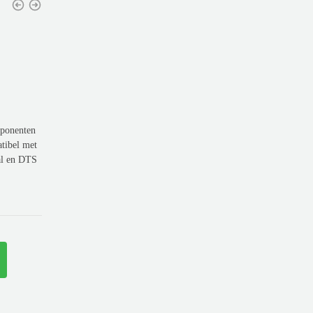
mponenten
atibel met
al en DTS