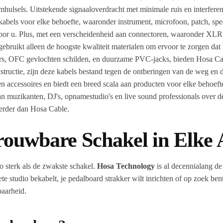
lsels. Uitstekende signaaloverdracht met minimale ruis en interferent
abels voor elke behoefte, waaronder instrument, microfoon, patch, speak
l voor u. Plus, met een verscheidenheid aan connectoren, waaronder X
uikt alleen de hoogste kwaliteit materialen om ervoor te zorgen dat h
ers, OFC gevlochten schilden, en duurzame PVC-jacks, bieden Hosa Cab
onstructie, zijn deze kabels bestand tegen de ontberingen van de weg en
accessoires en biedt een breed scala aan producten voor elke behoefte.
muzikanten, DJ's, opnamestudio's en live sound professionals over de h
verder dan Hosa Cable.
rouwbare Schakel in Elke 
zo sterk als de zwakste schakel.
Hosa Technology
is al decennialang d
lete studio bekabelt, je pedalboard strakker wilt inrichten of op zoek be
baarheid.