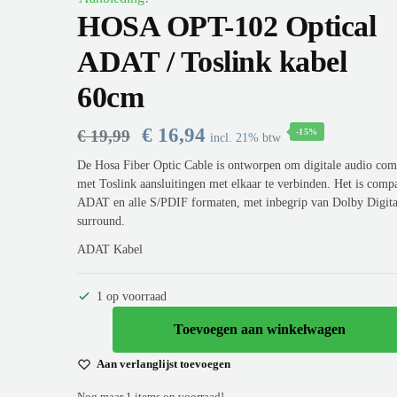
HOSA OPT-102 Optical
ADAT / Toslink kabel
60cm
€
16,94
€
19,99
-15%
incl. 21% btw
De Hosa Fiber Optic Cable is ontworpen om digitale audio co
met Toslink aansluitingen met elkaar te verbinden. Het is comp
ADAT en alle S/PDIF formaten, met inbegrip van Dolby Digit
surround.
ADAT Kabel
1 op voorraad
Toevoegen aan winkelwagen
Aan verlanglijst toevoegen
Nog maar 1 items op voorraad!