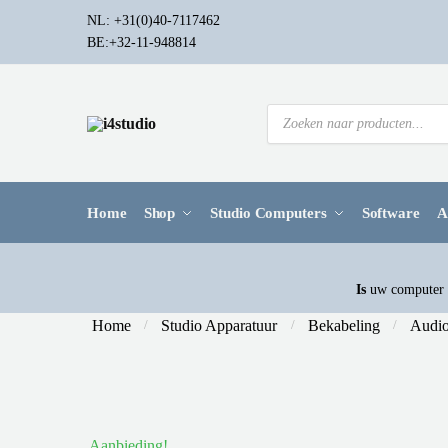
NL: +31(0)40-7117462
BE:+32-11-948814
Home
Shop
Studio Computers
Software
A
Is
uw computer a
Home
Studio Apparatuur
Bekabeling
Audio
/
/
/
Aanbieding!