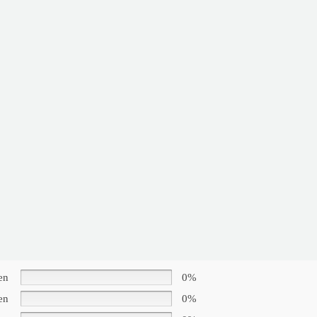
en
0%
en
0%