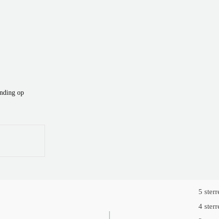
ending op
5 sterr
4 sterr