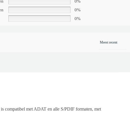
en
0%
en
0%
0%
t is compatibel met ADAT en alle S/PDIF formaten, met