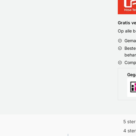
Gratis v
Op alle 
Gemak
Beste
behan
Compu
Geg
5 ste
4 ste