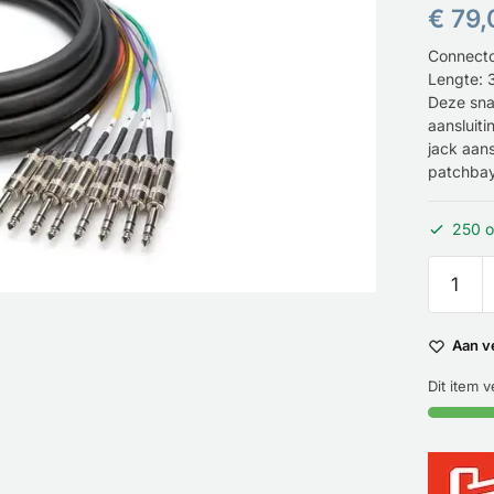
€
79,
Connecto
Lengte: 
Deze sna
aansluit
jack aans
patchbay
250 o
Aan v
Dit item 