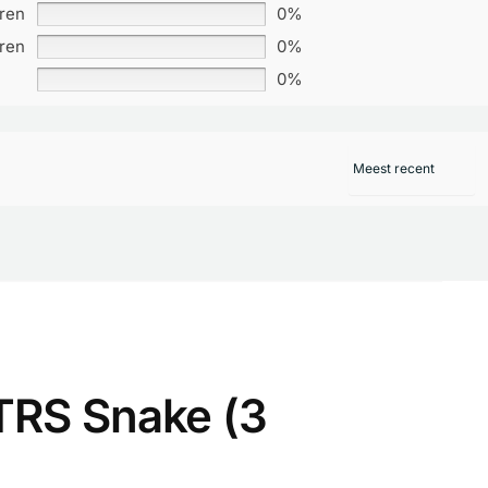
rren
0%
rren
0%
0%
TRS Snake (3