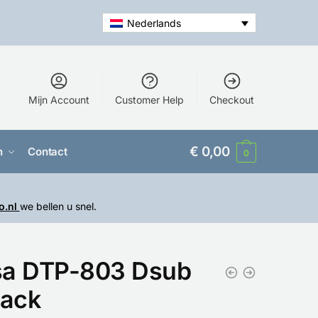
Nederlands
Mijn Account
Customer Help
Checkout
€
0,00
n
Contact
0
o.nl
we bellen u snel.
a DTP-803 Dsub
Jack